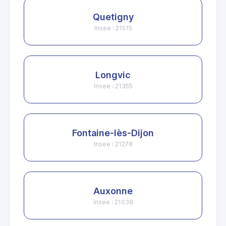
Quetigny
Insee : 21515
Longvic
Insee : 21355
Fontaine-lès-Dijon
Insee : 21278
Auxonne
Insee : 21038