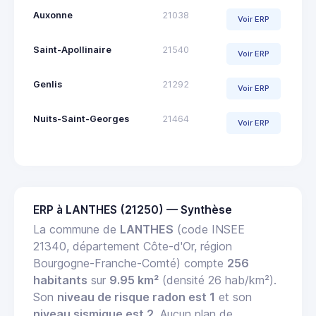
Auxonne
21038
Voir ERP
Saint-Apollinaire
21540
Voir ERP
Genlis
21292
Voir ERP
Nuits-Saint-Georges
21464
Voir ERP
ERP à LANTHES (21250) — Synthèse
La commune de
LANTHES
(code INSEE
21340, département Côte-d'Or, région
Bourgogne-Franche-Comté) compte
256
habitants
sur
9.95 km²
(densité 26 hab/km²).
Son
niveau de risque radon est 1
et son
niveau sismique est 2
. Aucun plan de