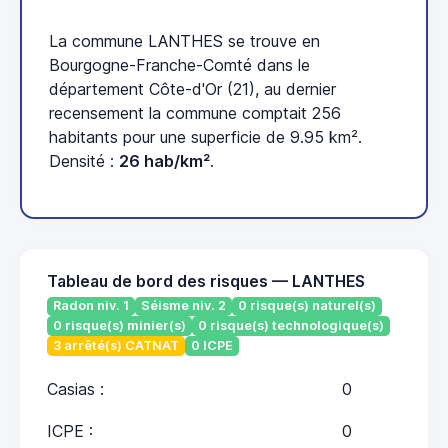
La commune LANTHES se trouve en
Bourgogne-Franche-Comté dans le
département Côte-d'Or (21), au dernier
recensement la commune comptait 256
habitants pour une superficie de 9.95 km².
Densité :
26 hab/km²
.
Tableau de bord des risques — LANTHES
Radon niv. 1
Séisme niv. 2
0 risque(s) naturel(s)
0 risque(s) minier(s)
0 risque(s) technologique(s)
3 arrêté(s) CATNAT
0 ICPE
Casias :
0
ICPE :
0