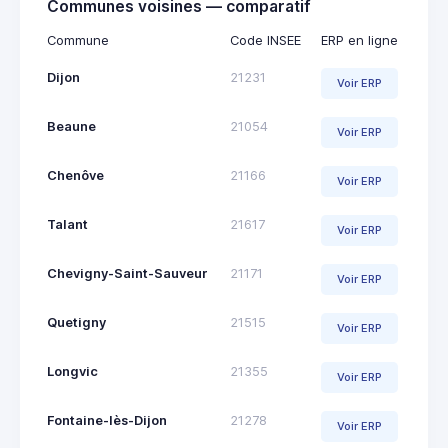
Communes voisines — comparatif
Commune
Code INSEE
ERP en ligne
Dijon
21231
Voir ERP
Beaune
21054
Voir ERP
Chenôve
21166
Voir ERP
Talant
21617
Voir ERP
Chevigny-Saint-Sauveur
21171
Voir ERP
Quetigny
21515
Voir ERP
Longvic
21355
Voir ERP
Fontaine-lès-Dijon
21278
Voir ERP