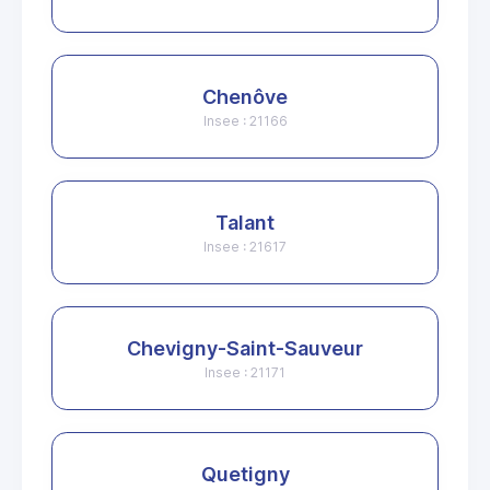
Chenôve
Insee : 21166
Talant
Insee : 21617
Chevigny-Saint-Sauveur
Insee : 21171
Quetigny