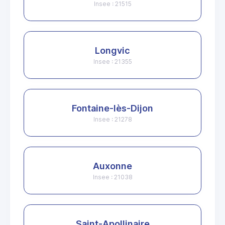
Insee : 21515
Longvic
Insee : 21355
Fontaine-lès-Dijon
Insee : 21278
Auxonne
Insee : 21038
Saint-Apollinaire