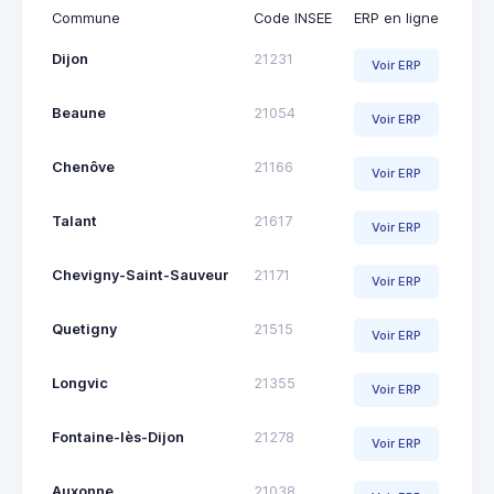
Commune
Code INSEE
ERP en ligne
Dijon
21231
Voir ERP
Beaune
21054
Voir ERP
Chenôve
21166
Voir ERP
Talant
21617
Voir ERP
Chevigny-Saint-Sauveur
21171
Voir ERP
Quetigny
21515
Voir ERP
Longvic
21355
Voir ERP
Fontaine-lès-Dijon
21278
Voir ERP
Auxonne
21038