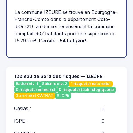
La commune IZEURE se trouve en Bourgogne-
Franche-Comté dans le département Côte-
d'Or (21), au dernier recensement la commune
comptait 907 habitants pour une superficie de
16.79 km². Densité :
54 hab/km²
.
Tableau de bord des risques — IZEURE
Radon niv. 1
Séisme niv. 2
1 risque(s) naturel(s)
0 risque(s) minier(s)
0 risque(s) technologique(s)
3 arrêté(s) CATNAT
0 ICPE
Casias :
0
ICPE :
0