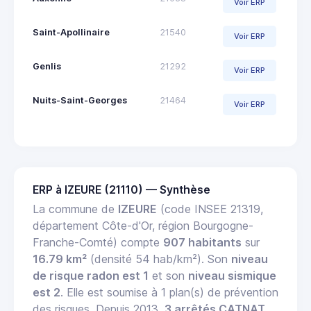
Voir ERP
Saint-Apollinaire
21540
Voir ERP
Genlis
21292
Voir ERP
Nuits-Saint-Georges
21464
Voir ERP
ERP à IZEURE (21110) — Synthèse
La commune de
IZEURE
(code INSEE 21319,
département Côte-d'Or, région Bourgogne-
Franche-Comté) compte
907 habitants
sur
16.79 km²
(densité 54 hab/km²). Son
niveau
de risque radon est 1
et son
niveau sismique
est 2
. Elle est soumise à 1 plan(s) de prévention
des risques. Depuis 2013,
3 arrêtés CATNAT