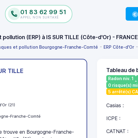
01 83 62 99 51
APPEL NON SURTAXÉ
t pollution (ERP) à IS SUR TILLE (Côte-d'Or) - FRANC
isques et pollution Bourgogne-Franche-Comté
ERP Côte-d'Or
Tableau de 
UR TILLE
Radon niv. 1
0 risque(s) mi
5 arrêté(s) C
'Or (21)
Casias :
ogne-Franche-Comté
ICPE :
CATNAT :
 trouve en Bourgogne-Franche-