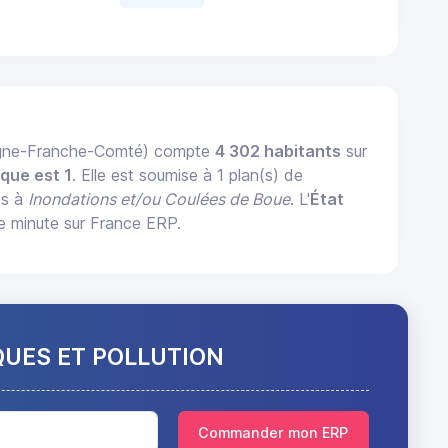
gogne-Franche-Comté) compte
4 302 habitants
sur
que est 1
. Elle est soumise à 1 plan(s) de
és à
Inondations et/ou Coulées de Boue
. L'
État
e minute sur France ERP.
QUES ET POLLUTION
Commander mon ERP