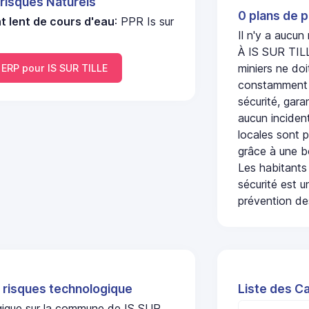
 risques Naturels
0 plans de p
 lent de cours d'eau
: PPR Is sur
Il n'y a aucu
À IS SUR TILL
miniers ne doi
RP pour IS SUR TILLE
constamment s
sécurité, gara
aucun incident
locales sont p
grâce à une b
Les habitants
sécurité est u
prévention des
 risques technologique
Liste des Ca
ogique sur la commune de IS SUR