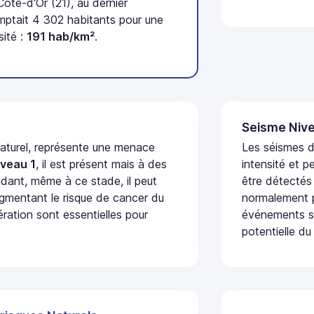
te-d'Or (21), au dernier
ptait 4 302 habitants pour une
sité :
191 hab/km²
.
Seisme Nive
naturel, représente une menace
Les séismes d
iveau 1
, il est présent mais à des
intensité et p
dant, même à ce stade, il peut
être détectés
augmentant le risque de cancer du
normalement p
ération sont essentielles pour
événements se
potentielle du