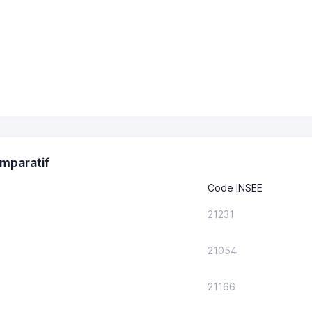
mparatif
Code INSEE
21231
21054
21166