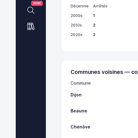
NEW!
Décennie
Arrêtés
2000s
1
2010s
2
2020s
2
Communes voisines — co
Commune
Dijon
Beaune
Chenôve