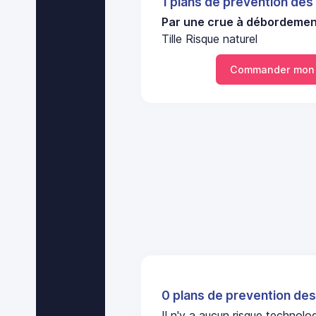
1 plans de prevention des
Par une crue à débordement
Tille Risque naturel
Commander mon E
0 plans de prevention des
Il n'y a aucun risque technol