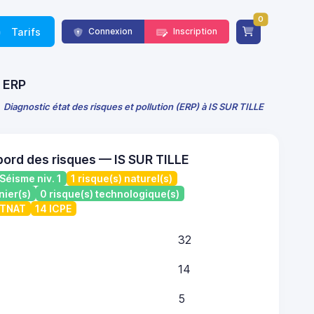
0
Tarifs
Connexion
Inscription
E ERP
Diagnostic état des risques et pollution (ERP) à IS SUR TILLE
bord des risques — IS SUR TILLE
Séisme niv. 1
1 risque(s) naturel(s)
nier(s)
0 risque(s) technologique(s)
ATNAT
14 ICPE
32
14
5