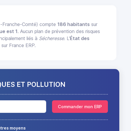
ne-Franche-Comté) compte
186 habitants
sur
ue est 1
. Aucun plan de prévention des risques
incipalement liés à
Sécheresse
. L'
État des
 sur France ERP.
QUES ET POLLUTION
Commander mon ERP
autres moyens