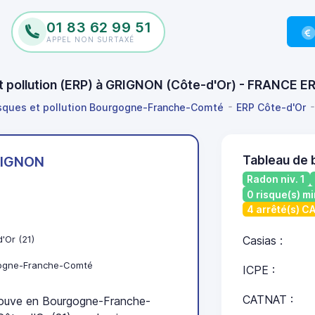
01 83 62 99 51
APPEL NON SURTAXÉ
et pollution (ERP) à GRIGNON (Côte-d'Or) - FRANCE E
isques et pollution Bourgogne-Franche-Comté
ERP Côte-d'Or
Tableau de 
IGNON
Radon niv. 1
0 risque(s) mi
4 arrêté(s) 
'Or (21)
Casias :
ogne-Franche-Comté
ICPE :
CATNAT :
uve en Bourgogne-Franche-