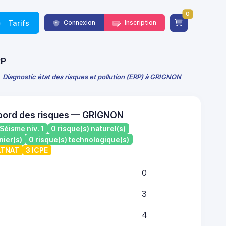
0
Tarifs
Connexion
Inscription
RP
Diagnostic état des risques et pollution (ERP) à GRIGNON
bord des risques — GRIGNON
Séisme niv. 1
0 risque(s) naturel(s)
nier(s)
0 risque(s) technologique(s)
CATNAT
3 ICPE
0
3
4