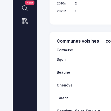
2010s
2
NEW!
2020s
1
Communes voisines — co
Commune
Dijon
Beaune
Chenôve
Talant
Chevigny-Saint-Sauveur