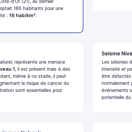
te-d'Or (21), au dernier
tait 186 habitants pour une
ité :
16 hab/km²
.
Seisme Nive
naturel, représente une menace
Les séismes d
iveau 1
, il est présent mais à des
intensité et p
dant, même à ce stade, il peut
être détectés
augmentant le risque de cancer du
normalement p
ération sont essentielles pour
événements se
potentielle du