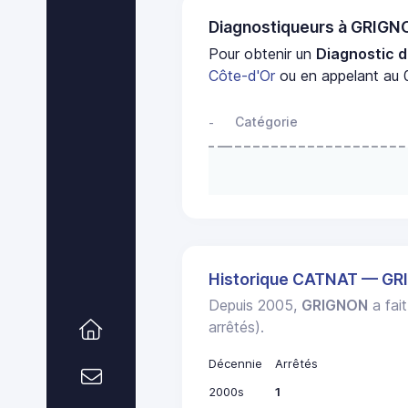
Diagnostiqueurs à GRIG
Pour obtenir un
Diagnostic d
Côte-d'Or
ou en appelant au 0
Catégorie
-
Historique CATNAT — G
Depuis 2005,
GRIGNON
a fait
arrêtés).
Décennie
Arrêtés
2000s
1