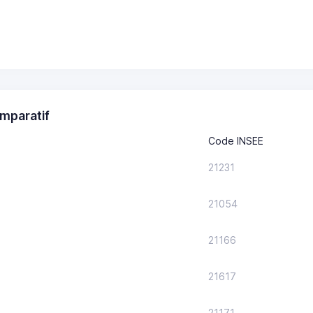
mparatif
Code INSEE
21231
21054
21166
21617
21171