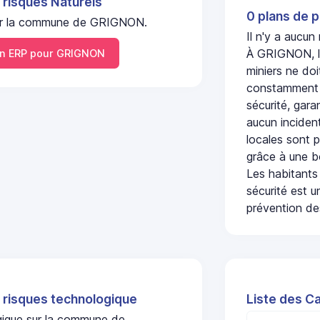
 risques Naturels
0 plans de p
l sur la commune de GRIGNON.
Il n'y a aucu
À GRIGNON, l'
n ERP pour GRIGNON
miniers ne doi
constamment s
sécurité, gara
aucun incident
locales sont p
grâce à une b
Les habitants
sécurité est u
prévention des
 risques technologique
Liste des C
ogique sur la commune de