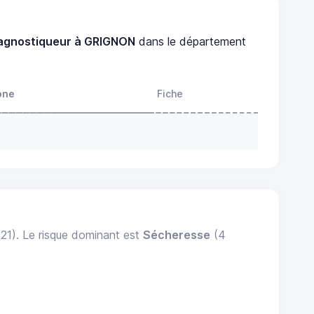
agnostiqueur à GRIGNON
dans le département
one
Fiche
N
021). Le risque dominant est
Sécheresse
(4