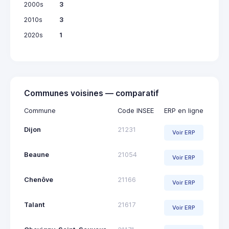
2000s
3
2010s
3
2020s
1
Communes voisines — comparatif
Commune
Code INSEE
ERP en ligne
Dijon
21231
Voir ERP
Beaune
21054
Voir ERP
Chenôve
21166
Voir ERP
Talant
21617
Voir ERP