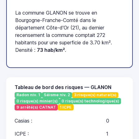
La commune GLANON se trouve en
Bourgogne-Franche-Comté dans le
département Côte-d'Or (21), au dernier
recensement la commune comptait 272
habitants pour une superficie de 3.70 km².
Densité :
73 hab/km²
.
Tableau de bord des risques — GLANON
Radon niv. 1
Séisme niv. 2
3 risque(s) naturel(s)
0 risque(s) minier(s)
0 risque(s) technologique(s)
9 arrêté(s) CATNAT
1 ICPE
Casias :
0
ICPE :
1