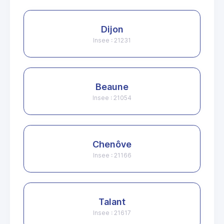
Dijon
Insee : 21231
Beaune
Insee : 21054
Chenôve
Insee : 21166
Talant
Insee : 21617