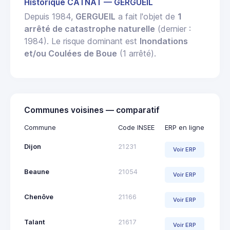
Historique CATNAT — GERGUEIL
Depuis 1984,
GERGUEIL
a fait l'objet de
1
arrêté de catastrophe naturelle
(dernier :
1984). Le risque dominant est
Inondations
et/ou Coulées de Boue
(1 arrêté).
Communes voisines — comparatif
Commune
Code INSEE
ERP en ligne
Dijon
21231
Voir ERP
Beaune
21054
Voir ERP
Chenôve
21166
Voir ERP
Talant
21617
Voir ERP