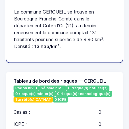
La commune GERGUEIL se trouve en
Bourgogne-Franche-Comté dans le
département Côte-d'Or (21), au dernier
recensement la commune comptait 131
habitants pour une superficie de 9.90 km².
Densité :
13 hab/km²
.
Tableau de bord des risques — GERGUEIL
Radon niv. 1
Séisme niv. 1
0 risque(s) naturel(s)
0 risque(s) minier(s)
0 risque(s) technologique(s)
1 arrêté(s) CATNAT
0 ICPE
Casias :
0
ICPE :
0