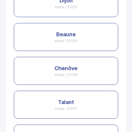
Dijon
Insee : 21231
Beaune
Insee : 21054
Chenôve
Insee : 21166
Talant
Insee : 21617