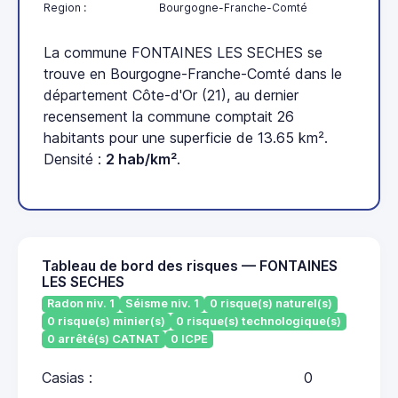
Region :
Bourgogne-Franche-Comté
La commune FONTAINES LES SECHES se
trouve en Bourgogne-Franche-Comté dans le
département Côte-d'Or (21), au dernier
recensement la commune comptait 26
habitants pour une superficie de 13.65 km².
Densité :
2 hab/km²
.
Tableau de bord des risques — FONTAINES
LES SECHES
Radon niv. 1
Séisme niv. 1
0 risque(s) naturel(s)
0 risque(s) minier(s)
0 risque(s) technologique(s)
0 arrêté(s) CATNAT
0 ICPE
Casias :
0