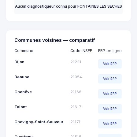
Aucun diagnostiqueur connu pour FONTAINES LES SECHES
Communes voisines — comparatif
Commune
Code INSEE
ERP en ligne
Dijon
21231
Voir ERP
Beaune
21054
Voir ERP
Chenôve
21166
Voir ERP
Talant
21617
Voir ERP
Chevigny-Saint-Sauveur
21171
Voir ERP
Quetigny
21515