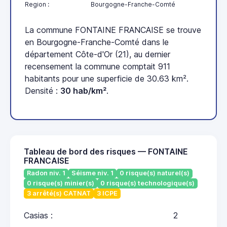
Region :
Bourgogne-Franche-Comté
La commune FONTAINE FRANCAISE se trouve
en Bourgogne-Franche-Comté dans le
département Côte-d'Or (21), au dernier
recensement la commune comptait 911
habitants pour une superficie de 30.63 km².
Densité :
30 hab/km²
.
Tableau de bord des risques — FONTAINE
FRANCAISE
Radon niv. 1
Séisme niv. 1
0 risque(s) naturel(s)
0 risque(s) minier(s)
0 risque(s) technologique(s)
3 arrêté(s) CATNAT
3 ICPE
Casias :
2