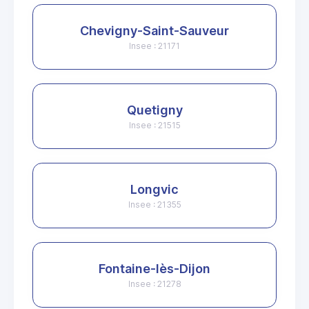
Chevigny-Saint-Sauveur
Insee : 21171
Quetigny
Insee : 21515
Longvic
Insee : 21355
Fontaine-lès-Dijon
Insee : 21278