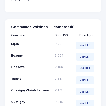
2020s
1
Communes voisines — comparatif
Commune
Code INSEE
ERP en ligne
Dijon
21231
Voir ERP
Beaune
21054
Voir ERP
Chenôve
21166
Voir ERP
Talant
21617
Voir ERP
Chevigny-Saint-Sauveur
21171
Voir ERP
Quetigny
21515
Voir ERP