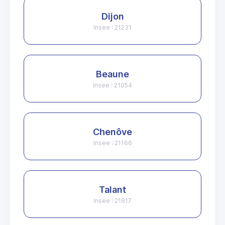
Dijon
Insee : 21231
Beaune
Insee : 21054
Chenôve
Insee : 21166
Talant
Insee : 21617