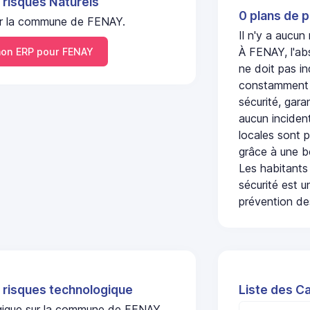
 risques Naturels
0 plans de p
 sur la commune de FENAY.
Il n'y a aucu
À FENAY, l'ab
on ERP pour FENAY
ne doit pas i
constamment s
sécurité, gara
aucun incident
locales sont p
grâce à une b
Les habitants
sécurité est u
prévention des
 risques technologique
Liste des C
logique sur la commune de FENAY.