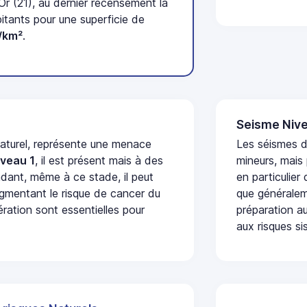
r (21), au dernier recensement la
tants pour une superficie de
/km²
.
Seisme Nive
naturel, représente une menace
Les séismes 
iveau 1
, il est présent mais à des
mineurs, mais
dant, même à ce stade, il peut
en particulier
augmentant le risque de cancer du
que généraleme
ération sont essentielles pour
préparation au
aux risques si