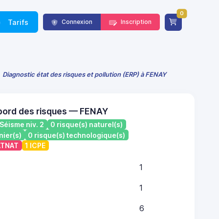
0
Tarifs
Connexion
Inscription
Diagnostic état des risques et pollution (ERP) à FENAY
bord des risques — FENAY
Séisme niv. 2
0 risque(s) naturel(s)
nier(s)
0 risque(s) technologique(s)
CATNAT
1 ICPE
1
1
6