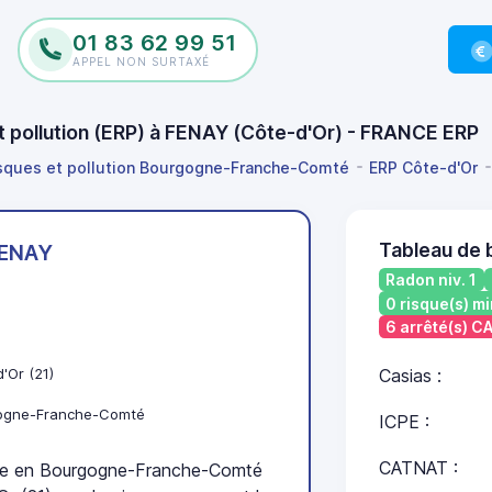
01 83 62 99 51
APPEL NON SURTAXÉ
et pollution (ERP) à FENAY (Côte-d'Or) - FRANCE ERP
isques et pollution Bourgogne-Franche-Comté
ERP Côte-d'Or
Tableau de 
ENAY
Radon niv. 1
0 risque(s) mi
6 arrêté(s) 
'Or (21)
Casias :
ogne-Franche-Comté
ICPE :
CATNAT :
e en Bourgogne-Franche-Comté