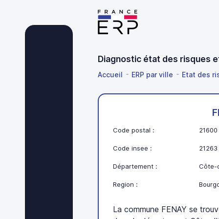
Diagnostic état des risques 
Accueil
ERP par ville
Etat des r
F
Code postal :
21600
Code insee :
21263
Département :
Côte-d
Region :
Bourg
La commune FENAY se trouv