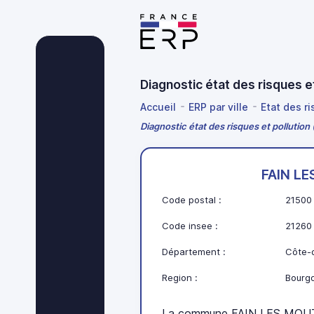
Diagnostic état des risques 
Accueil
ERP par ville
Etat des r
Diagnostic état des risques et polluti
FAIN L
Code postal :
21500
Code insee :
21260
Département :
Côte-d
Region :
Bourg
La commune FAIN LES MOUTI