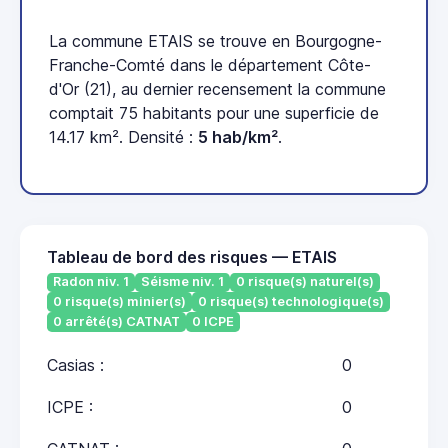
La commune ETAIS se trouve en Bourgogne-
Franche-Comté dans le département Côte-
d'Or (21), au dernier recensement la commune
comptait 75 habitants pour une superficie de
14.17 km². Densité :
5 hab/km²
.
Tableau de bord des risques — ETAIS
Radon niv. 1
Séisme niv. 1
0 risque(s) naturel(s)
0 risque(s) minier(s)
0 risque(s) technologique(s)
0 arrêté(s) CATNAT
0 ICPE
Casias :
0
ICPE :
0