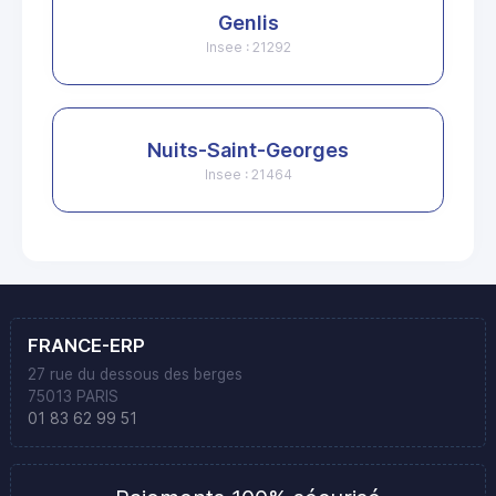
Genlis
Insee : 21292
Nuits-Saint-Georges
Insee : 21464
FRANCE-ERP
27 rue du dessous des berges
75013 PARIS
01 83 62 99 51