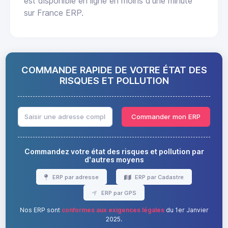
est disponible en ligne en moins d'une minute
sur France ERP.
COMMANDE RAPIDE DE VOTRE ÉTAT DES
RISQUES ET POLLUTION
Commander mon ERP
Commandez votre état des risques et pollution par
d'autres moyens
ERP par adresse
ERP par Cadastre
ERP par GPS
Nos ERP sont
conformes aux exigences légales
du 1er Janvier
2025.