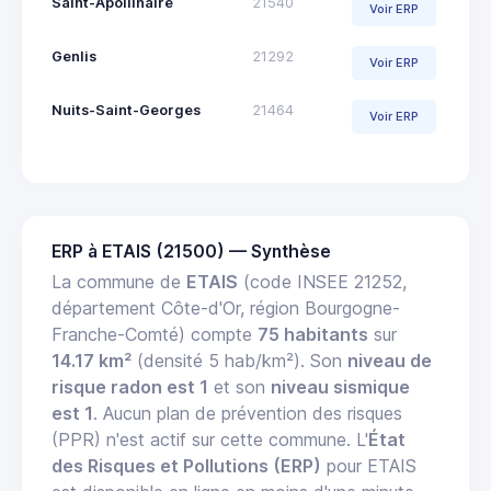
Saint-Apollinaire
21540
Voir ERP
Genlis
21292
Voir ERP
Nuits-Saint-Georges
21464
Voir ERP
ERP à ETAIS (21500) — Synthèse
La commune de
ETAIS
(code INSEE 21252,
département Côte-d'Or, région Bourgogne-
Franche-Comté) compte
75 habitants
sur
14.17 km²
(densité 5 hab/km²). Son
niveau de
risque radon est 1
et son
niveau sismique
est 1
. Aucun plan de prévention des risques
(PPR) n'est actif sur cette commune. L'
État
des Risques et Pollutions (ERP)
pour ETAIS