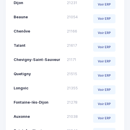
Dijon
21231
Voir ERP
Beaune
21054
Voir ERP
Chenôve
21166
Voir ERP
Talant
21617
Voir ERP
Chevigny-Saint-Sauveur
21171
Voir ERP
Quetigny
21515
Voir ERP
Longvic
21355
Voir ERP
Fontaine-lès-Dijon
21278
Voir ERP
Auxonne
21038
Voir ERP