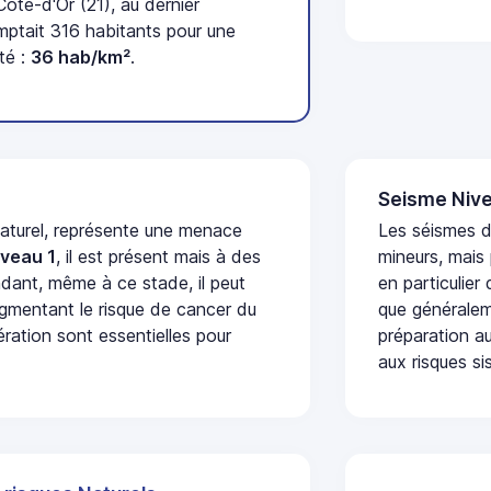
te-d'Or (21), au dernier
tait 316 habitants pour une
té :
36 hab/km²
.
Seisme Nive
naturel, représente une menace
Les séismes 
iveau 1
, il est présent mais à des
mineurs, mais
dant, même à ce stade, il peut
en particulier
augmentant le risque de cancer du
que généraleme
ération sont essentielles pour
préparation au
aux risques si