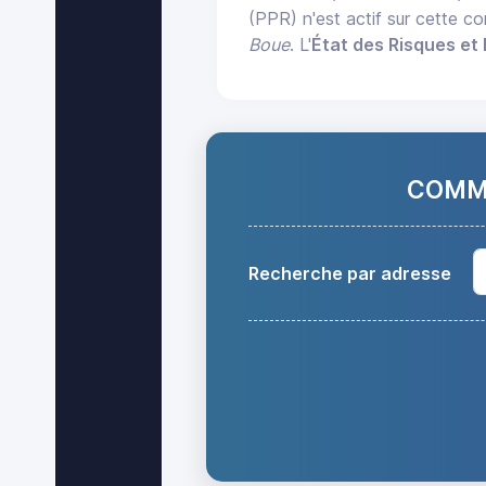
(PPR) n'est actif sur cette 
Boue
. L'
État des Risques et 
COMMA
Recherche par adresse