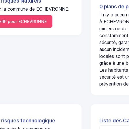
 risques Naturels
0 plans de p
l sur la commune de ECHEVRONNE.
Il n'y a aucu
À ECHEVRONNE
ERP pour ECHEVRONNE
miniers ne doi
constamment s
sécurité, gara
aucun incident
locales sont p
grâce à une b
Les habitants
sécurité est u
prévention des
 risques technologique
Liste des C
ogique sur la commune de