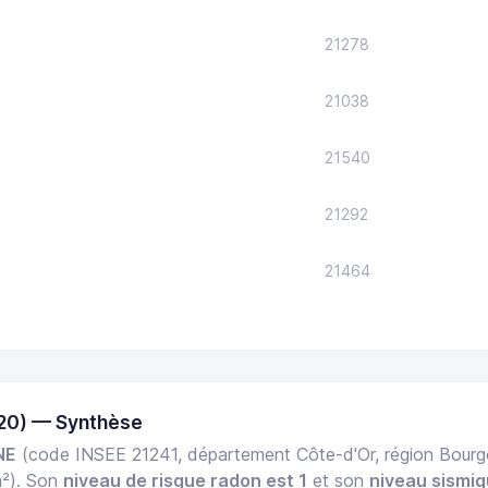
21278
21038
21540
21292
21464
20) — Synthèse
NE
(code INSEE 21241, département Côte-d'Or, région Bou
m²). Son
niveau de risque radon est 1
et son
niveau sismiq