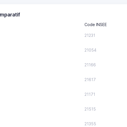
mparatif
Code INSEE
21231
21054
21166
21617
21171
21515
21355