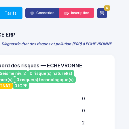
0
Tarifs
Connexion
Inscription
CE ERP
Diagnostic état des risques et pollution (ERP) à ECHEVRONNE
 bord des risques — ECHEVRONNE
Séisme niv. 2
0 risque(s) naturel(s)
nier(s)
0 risque(s) technologique(s)
ATNAT
0 ICPE
0
0
2