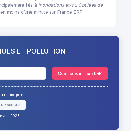
incipalement liés à
Inondations et/ou Coulées de
en moins d'une minute sur France ERP.
QUES ET POLLUTION
Commander mon ERP
autres moyens
ERP par GPS
nvier 2025.