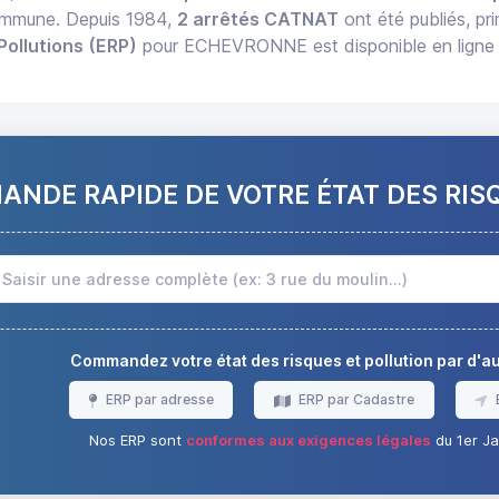
commune. Depuis 1984,
2 arrêtés CATNAT
ont été publiés, pr
Pollutions (ERP)
pour ECHEVRONNE est disponible en ligne 
NDE RAPIDE DE VOTRE ÉTAT DES RIS
Commandez votre état des risques et pollution par d'
ERP par adresse
ERP par Cadastre
Nos ERP sont
conformes aux exigences légales
du 1er Ja