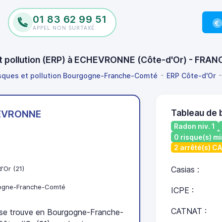
01 83 62 99 51
APPEL NON SURTAXÉ
 et pollution (ERP) à ECHEVRONNE (Côte-d'Or) - FRAN
isques et pollution Bourgogne-Franche-Comté
ERP Côte-d'Or
Tableau de
EVRONNE
Radon niv. 1
0 risque(s) mi
2 arrêté(s) C
'Or (21)
Casias :
ogne-Franche-Comté
ICPE :
CATNAT :
 trouve en Bourgogne-Franche-