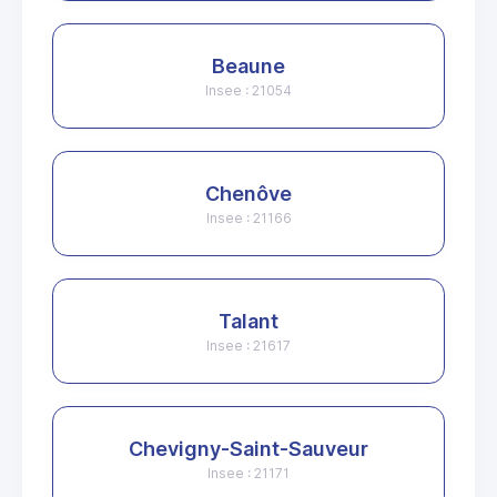
Beaune
Insee : 21054
Chenôve
Insee : 21166
Talant
Insee : 21617
Chevigny-Saint-Sauveur
Insee : 21171