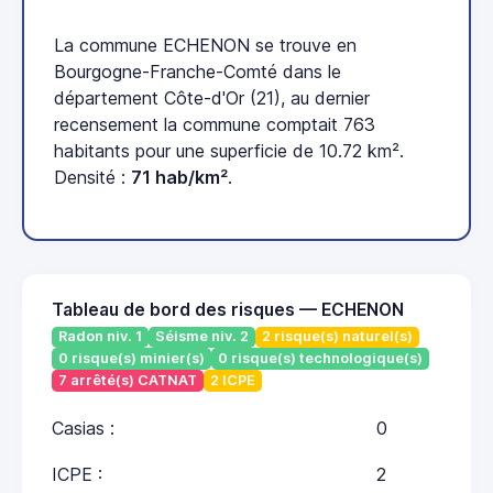
La commune ECHENON se trouve en
Bourgogne-Franche-Comté dans le
département Côte-d'Or (21), au dernier
recensement la commune comptait 763
habitants pour une superficie de 10.72 km².
Densité :
71 hab/km²
.
Tableau de bord des risques — ECHENON
Radon niv. 1
Séisme niv. 2
2 risque(s) naturel(s)
0 risque(s) minier(s)
0 risque(s) technologique(s)
7 arrêté(s) CATNAT
2 ICPE
Casias :
0
ICPE :
2