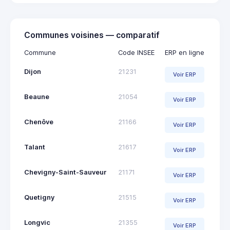
Communes voisines — comparatif
Commune
Code INSEE
ERP en ligne
Dijon
21231
Voir ERP
Beaune
21054
Voir ERP
Chenôve
21166
Voir ERP
Talant
21617
Voir ERP
Chevigny-Saint-Sauveur
21171
Voir ERP
Quetigny
21515
Voir ERP
Longvic
21355
Voir ERP