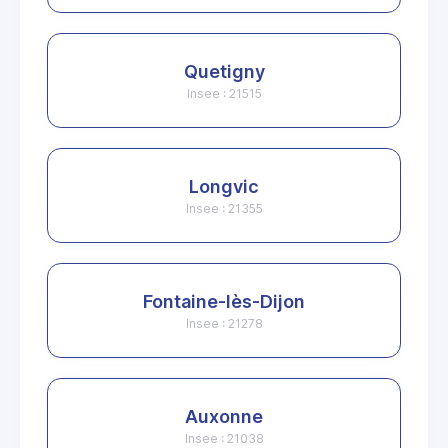
Quetigny
Insee : 21515
Longvic
Insee : 21355
Fontaine-lès-Dijon
Insee : 21278
Auxonne
Insee : 21038