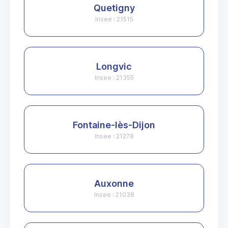
Quetigny
Insee : 21515
Longvic
Insee : 21355
Fontaine-lès-Dijon
Insee : 21278
Auxonne
Insee : 21038