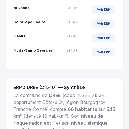
Auxonne
21038
Voir ERP
Saint-Apollinaire
21540
Voir ERP
Genlis
21292
Voir ERP
Nuits-Saint-Georges
21464
Voir ERP
ERP à DREE (21540) — Synthèse
La commune de
DREE
(code INSEE 21234,
département Côte-d'Or, région Bourgogne-
Franche-Comté) compte
66 habitants
sur
5.15
km²
(densité 13 hab/km²). Son
niveau de
risque radon est 1
et son
niveau sismique