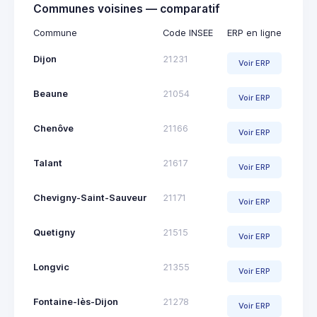
Communes voisines — comparatif
Commune
Code INSEE
ERP en ligne
Dijon
21231
Voir ERP
Beaune
21054
Voir ERP
Chenôve
21166
Voir ERP
Talant
21617
Voir ERP
Chevigny-Saint-Sauveur
21171
Voir ERP
Quetigny
21515
Voir ERP
Longvic
21355
Voir ERP
Fontaine-lès-Dijon
21278
Voir ERP