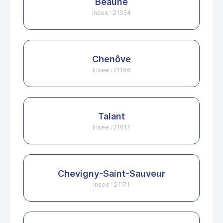
Beaune
Insee : 21054
Chenôve
Insee : 21166
Talant
Insee : 21617
Chevigny-Saint-Sauveur
Insee : 21171