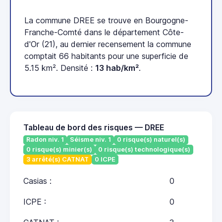
La commune DREE se trouve en Bourgogne-
Franche-Comté dans le département Côte-
d'Or (21), au dernier recensement la commune
comptait 66 habitants pour une superficie de
5.15 km². Densité :
13 hab/km²
.
Tableau de bord des risques — DREE
Radon niv. 1
Séisme niv. 1
0 risque(s) naturel(s)
0 risque(s) minier(s)
0 risque(s) technologique(s)
3 arrêté(s) CATNAT
0 ICPE
Casias :
0
ICPE :
0