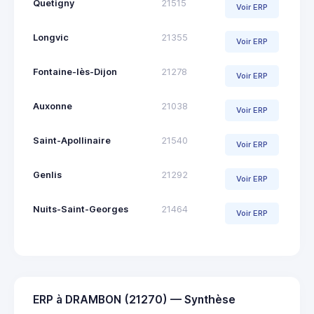
Quetigny
21515
Voir ERP
Longvic
21355
Voir ERP
Fontaine-lès-Dijon
21278
Voir ERP
Auxonne
21038
Voir ERP
Saint-Apollinaire
21540
Voir ERP
Genlis
21292
Voir ERP
Nuits-Saint-Georges
21464
Voir ERP
ERP à DRAMBON (21270) — Synthèse