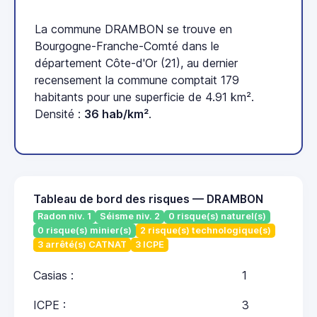
La commune DRAMBON se trouve en
Bourgogne-Franche-Comté dans le
département Côte-d'Or (21), au dernier
recensement la commune comptait 179
habitants pour une superficie de 4.91 km².
Densité :
36 hab/km²
.
Tableau de bord des risques — DRAMBON
Radon niv. 1
Séisme niv. 2
0 risque(s) naturel(s)
0 risque(s) minier(s)
2 risque(s) technologique(s)
3 arrêté(s) CATNAT
3 ICPE
Casias :
1
ICPE :
3