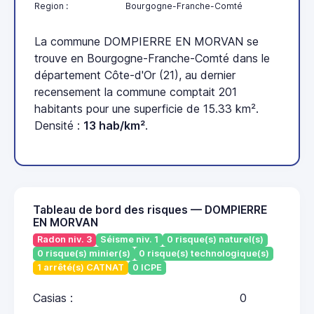
Region :
Bourgogne-Franche-Comté
La commune DOMPIERRE EN MORVAN se
trouve en Bourgogne-Franche-Comté dans le
département Côte-d'Or (21), au dernier
recensement la commune comptait 201
habitants pour une superficie de 15.33 km².
Densité :
13 hab/km²
.
Tableau de bord des risques — DOMPIERRE
EN MORVAN
Radon niv. 3
Séisme niv. 1
0 risque(s) naturel(s)
0 risque(s) minier(s)
0 risque(s) technologique(s)
1 arrêté(s) CATNAT
0 ICPE
Casias :
0