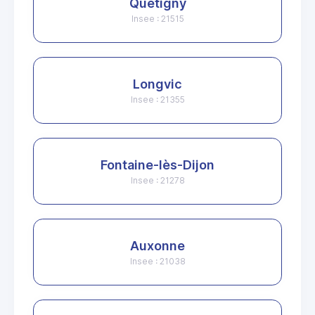
Quetigny
Insee : 21515
Longvic
Insee : 21355
Fontaine-lès-Dijon
Insee : 21278
Auxonne
Insee : 21038