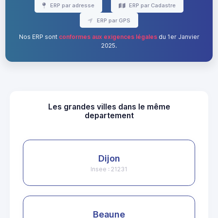
ERP par adresse
ERP par Cadastre
ERP par GPS
Nos ERP sont
conformes aux exigences légales
du 1er Janvier
2025.
Les grandes villes dans le même
departement
Dijon
Insee : 21231
Beaune