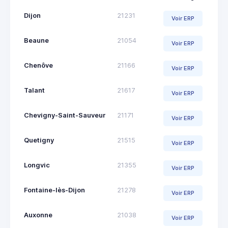
Dijon
21231
Voir ERP
Beaune
21054
Voir ERP
Chenôve
21166
Voir ERP
Talant
21617
Voir ERP
Chevigny-Saint-Sauveur
21171
Voir ERP
Quetigny
21515
Voir ERP
Longvic
21355
Voir ERP
Fontaine-lès-Dijon
21278
Voir ERP
Auxonne
21038
Voir ERP