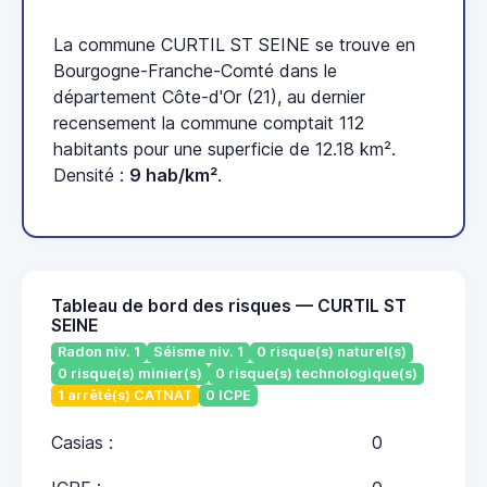
La commune CURTIL ST SEINE se trouve en
Bourgogne-Franche-Comté dans le
département Côte-d'Or (21), au dernier
recensement la commune comptait 112
habitants pour une superficie de 12.18 km².
Densité :
9 hab/km²
.
Tableau de bord des risques — CURTIL ST
SEINE
Radon niv. 1
Séisme niv. 1
0 risque(s) naturel(s)
0 risque(s) minier(s)
0 risque(s) technologique(s)
1 arrêté(s) CATNAT
0 ICPE
Casias :
0