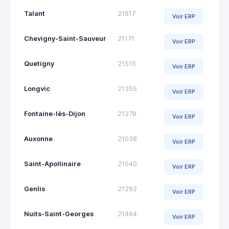
Talant
21617
Voir ERP
Chevigny-Saint-Sauveur
21171
Voir ERP
Quetigny
21515
Voir ERP
Longvic
21355
Voir ERP
Fontaine-lès-Dijon
21278
Voir ERP
Auxonne
21038
Voir ERP
Saint-Apollinaire
21540
Voir ERP
Genlis
21292
Voir ERP
Nuits-Saint-Georges
21464
Voir ERP