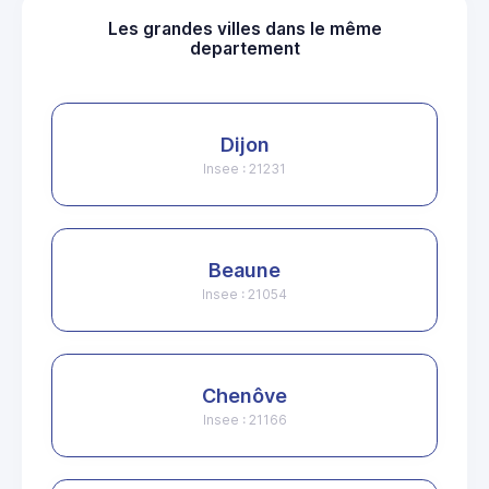
Les grandes villes dans le même
departement
Dijon
Insee : 21231
Beaune
Insee : 21054
Chenôve
Insee : 21166