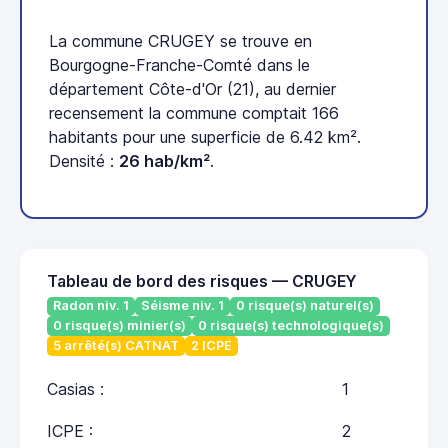
La commune CRUGEY se trouve en
Bourgogne-Franche-Comté dans le
département Côte-d'Or (21), au dernier
recensement la commune comptait 166
habitants pour une superficie de 6.42 km².
Densité :
26 hab/km²
.
Tableau de bord des risques — CRUGEY
Radon niv. 1
Séisme niv. 1
0 risque(s) naturel(s)
0 risque(s) minier(s)
0 risque(s) technologique(s)
5 arrêté(s) CATNAT
2 ICPE
Casias :
1
ICPE :
2