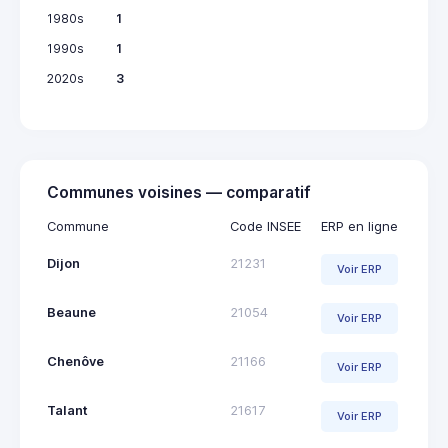
1980s
1
1990s
1
2020s
3
Communes voisines — comparatif
Commune
Code INSEE
ERP en ligne
Dijon
21231
Voir ERP
Beaune
21054
Voir ERP
Chenôve
21166
Voir ERP
Talant
21617
Voir ERP