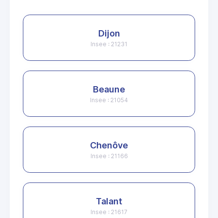
Dijon
Insee : 21231
Beaune
Insee : 21054
Chenôve
Insee : 21166
Talant
Insee : 21617