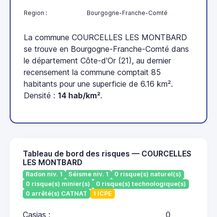
Region :
Bourgogne-Franche-Comté
La commune COURCELLES LES MONTBARD
se trouve en Bourgogne-Franche-Comté dans
le département Côte-d'Or (21), au dernier
recensement la commune comptait 85
habitants pour une superficie de 6.16 km².
Densité :
14 hab/km²
.
Tableau de bord des risques — COURCELLES
LES MONTBARD
Radon niv. 1
Séisme niv. 1
0 risque(s) naturel(s)
0 risque(s) minier(s)
0 risque(s) technologique(s)
0 arrêté(s) CATNAT
1 ICPE
Casias :
0