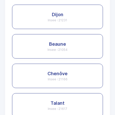
Dijon
Insee : 21231
Beaune
Insee : 21054
Chenôve
Insee : 21166
Talant
Insee : 21617