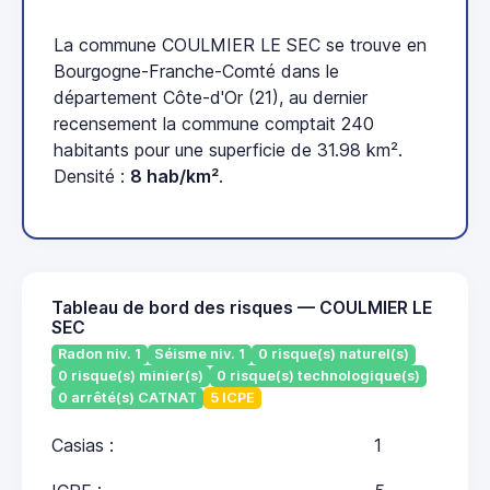
La commune COULMIER LE SEC se trouve en
Bourgogne-Franche-Comté dans le
département Côte-d'Or (21), au dernier
recensement la commune comptait 240
habitants pour une superficie de 31.98 km².
Densité :
8 hab/km²
.
Tableau de bord des risques — COULMIER LE
SEC
Radon niv. 1
Séisme niv. 1
0 risque(s) naturel(s)
0 risque(s) minier(s)
0 risque(s) technologique(s)
0 arrêté(s) CATNAT
5 ICPE
Casias :
1