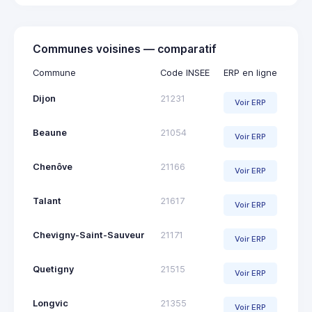
Communes voisines — comparatif
Commune
Code INSEE
ERP en ligne
Dijon
21231
Voir ERP
Beaune
21054
Voir ERP
Chenôve
21166
Voir ERP
Talant
21617
Voir ERP
Chevigny-Saint-Sauveur
21171
Voir ERP
Quetigny
21515
Voir ERP
Longvic
21355
Voir ERP