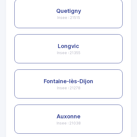
Quetigny
Insee : 21515
Longvic
Insee : 21355
Fontaine-lès-Dijon
Insee : 21278
Auxonne
Insee : 21038