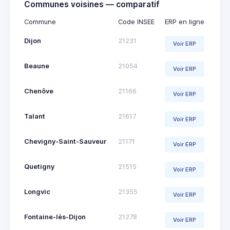
Communes voisines — comparatif
Commune
Code INSEE
ERP en ligne
Dijon
21231
Voir ERP
Beaune
21054
Voir ERP
Chenôve
21166
Voir ERP
Talant
21617
Voir ERP
Chevigny-Saint-Sauveur
21171
Voir ERP
Quetigny
21515
Voir ERP
Longvic
21355
Voir ERP
Fontaine-lès-Dijon
21278
Voir ERP