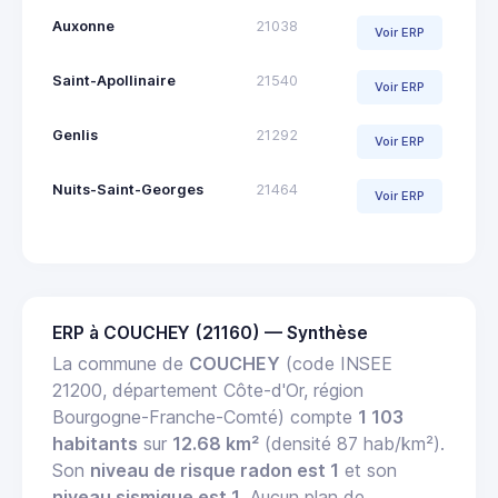
Auxonne
21038
Voir ERP
Saint-Apollinaire
21540
Voir ERP
Genlis
21292
Voir ERP
Nuits-Saint-Georges
21464
Voir ERP
ERP à COUCHEY (21160) — Synthèse
La commune de
COUCHEY
(code INSEE
21200, département Côte-d'Or, région
Bourgogne-Franche-Comté) compte
1 103
habitants
sur
12.68 km²
(densité 87 hab/km²).
Son
niveau de risque radon est 1
et son
niveau sismique est 1
. Aucun plan de