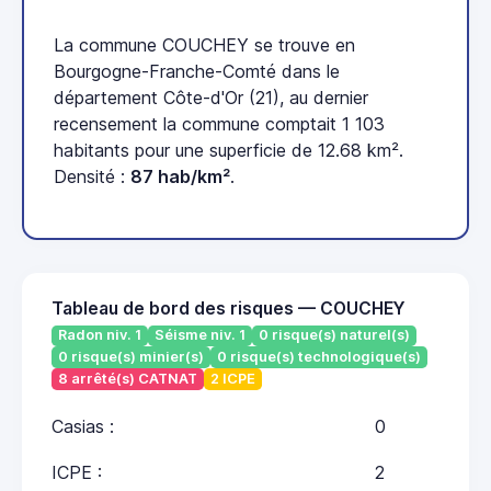
La commune COUCHEY se trouve en
Bourgogne-Franche-Comté dans le
département Côte-d'Or (21), au dernier
recensement la commune comptait 1 103
habitants pour une superficie de 12.68 km².
Densité :
87 hab/km²
.
Tableau de bord des risques — COUCHEY
Radon niv. 1
Séisme niv. 1
0 risque(s) naturel(s)
0 risque(s) minier(s)
0 risque(s) technologique(s)
8 arrêté(s) CATNAT
2 ICPE
Casias :
0
ICPE :
2