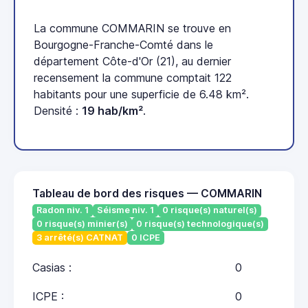
La commune COMMARIN se trouve en
Bourgogne-Franche-Comté dans le
département Côte-d'Or (21), au dernier
recensement la commune comptait 122
habitants pour une superficie de 6.48 km².
Densité :
19 hab/km²
.
Tableau de bord des risques — COMMARIN
Radon niv. 1
Séisme niv. 1
0 risque(s) naturel(s)
0 risque(s) minier(s)
0 risque(s) technologique(s)
3 arrêté(s) CATNAT
0 ICPE
Casias :
0
ICPE :
0