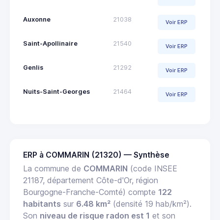
Auxonne
21038
Voir ERP
Saint-Apollinaire
21540
Voir ERP
Genlis
21292
Voir ERP
Nuits-Saint-Georges
21464
Voir ERP
ERP à COMMARIN (21320) — Synthèse
La commune de
COMMARIN
(code INSEE
21187, département Côte-d'Or, région
Bourgogne-Franche-Comté) compte
122
habitants
sur
6.48 km²
(densité 19 hab/km²).
Son
niveau de risque radon est 1
et son