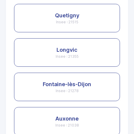
Quetigny
Insee : 21515
Longvic
Insee : 21355
Fontaine-lès-Dijon
Insee : 21278
Auxonne
Insee : 21038