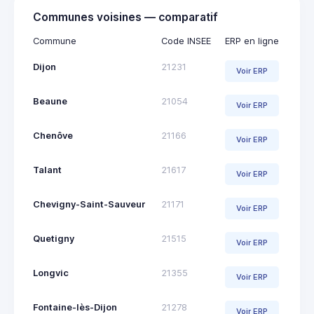
Communes voisines — comparatif
Commune
Code INSEE
ERP en ligne
Dijon
21231
Voir ERP
Beaune
21054
Voir ERP
Chenôve
21166
Voir ERP
Talant
21617
Voir ERP
Chevigny-Saint-Sauveur
21171
Voir ERP
Quetigny
21515
Voir ERP
Longvic
21355
Voir ERP
Fontaine-lès-Dijon
21278
Voir ERP