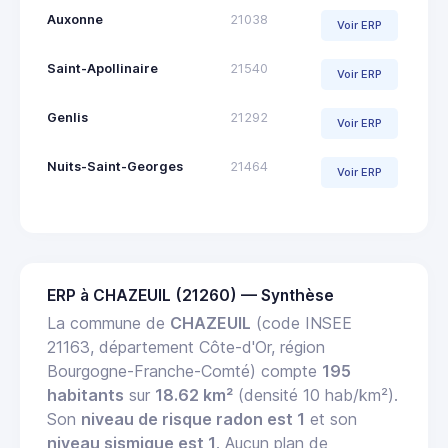
Auxonne
21038
Voir ERP
Saint-Apollinaire
21540
Voir ERP
Genlis
21292
Voir ERP
Nuits-Saint-Georges
21464
Voir ERP
ERP à CHAZEUIL (21260) — Synthèse
La commune de
CHAZEUIL
(code INSEE
21163, département Côte-d'Or, région
Bourgogne-Franche-Comté) compte
195
habitants
sur
18.62 km²
(densité 10 hab/km²).
Son
niveau de risque radon est 1
et son
niveau sismique est 1
. Aucun plan de