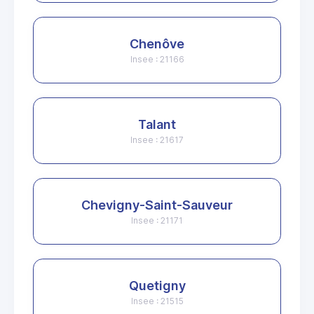
Chenôve
Insee : 21166
Talant
Insee : 21617
Chevigny-Saint-Sauveur
Insee : 21171
Quetigny
Insee : 21515