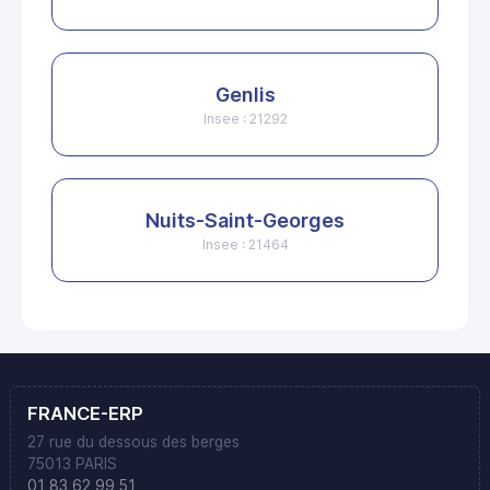
Genlis
Insee : 21292
Nuits-Saint-Georges
Insee : 21464
FRANCE-ERP
27 rue du dessous des berges
75013 PARIS
01 83 62 99 51