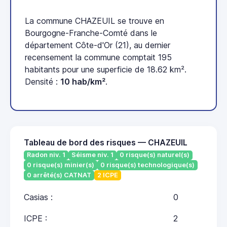
La commune CHAZEUIL se trouve en
Bourgogne-Franche-Comté dans le
département Côte-d'Or (21), au dernier
recensement la commune comptait 195
habitants pour une superficie de 18.62 km².
Densité :
10 hab/km²
.
Tableau de bord des risques — CHAZEUIL
Radon niv. 1
Séisme niv. 1
0 risque(s) naturel(s)
0 risque(s) minier(s)
0 risque(s) technologique(s)
0 arrêté(s) CATNAT
2 ICPE
Casias :
0
ICPE :
2