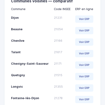
Communes voisines — comparatif
Commune
Code INSEE
ERP en ligne
Dijon
21231
Voir ERP
Beaune
21054
Voir ERP
Chenôve
21166
Voir ERP
Talant
21617
Voir ERP
Chevigny-Saint-Sauveur
21171
Voir ERP
Quetigny
21515
Voir ERP
Longvic
21355
Voir ERP
Fontaine-lès-Dijon
21278
Voir ERP