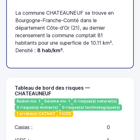
La commune CHATEAUNEUF se trouve en
Bourgogne-Franche-Comté dans le
département Côte-d'Or (21), au dernier
recensement la commune comptait 81
habitants pour une superficie de 10.11 km².
Densité :
8 hab/km²
.
Tableau de bord des risques —
CHATEAUNEUF
Radon niv. 1
Séisme niv. 1
0 risque(s) naturel(s)
0 risque(s) minier(s)
0 risque(s) technologique(s)
1 arrêté(s) CATNAT
1 ICPE
Casias :
0