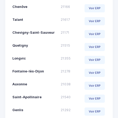
Chenôve
21166
Voir ERP
Talant
21617
Voir ERP
Chevigny-Saint-Sauveur
21171
Voir ERP
Quetigny
21515
Voir ERP
Longvic
21355
Voir ERP
Fontaine-lès-Dijon
21278
Voir ERP
Auxonne
21038
Voir ERP
Saint-Apollinaire
21540
Voir ERP
Genlis
21292
Voir ERP