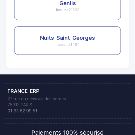
Genlis
Insee : 21292
Nuits-Saint-Georges
Insee : 21464
FRANCE-ERP
27 rue du dessous des berges
75013 PARIS
01 83 62 99 51
Paiements 100% sécurisé