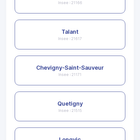
Insee : 21166
Talant
Insee : 21617
Chevigny-Saint-Sauveur
Insee : 21171
Quetigny
Insee : 21515
Longvic