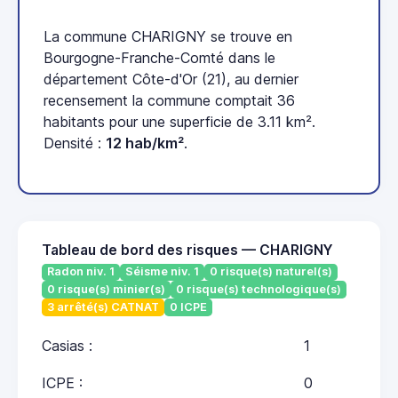
La commune CHARIGNY se trouve en
Bourgogne-Franche-Comté dans le
département Côte-d'Or (21), au dernier
recensement la commune comptait 36
habitants pour une superficie de 3.11 km².
Densité :
12 hab/km²
.
Tableau de bord des risques — CHARIGNY
Radon niv. 1
Séisme niv. 1
0 risque(s) naturel(s)
0 risque(s) minier(s)
0 risque(s) technologique(s)
3 arrêté(s) CATNAT
0 ICPE
Casias :
1
ICPE :
0