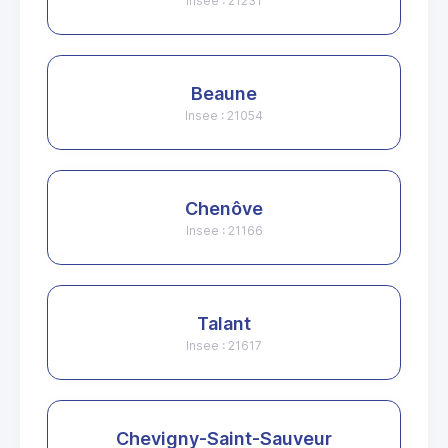
Insee : 21231
Beaune
Insee : 21054
Chenôve
Insee : 21166
Talant
Insee : 21617
Chevigny-Saint-Sauveur