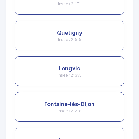
Insee : 21171
Quetigny
Insee : 21515
Longvic
Insee : 21355
Fontaine-lès-Dijon
Insee : 21278