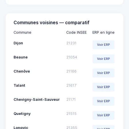
Communes voisines — comparatif
Commune
Code INSEE
ERP en ligne
Dijon
21231
Voir ERP
Beaune
21054
Voir ERP
Chenôve
21166
Voir ERP
Talant
21617
Voir ERP
Chevigny-Saint-Sauveur
21171
Voir ERP
Quetigny
21515
Voir ERP
Longvic
21355