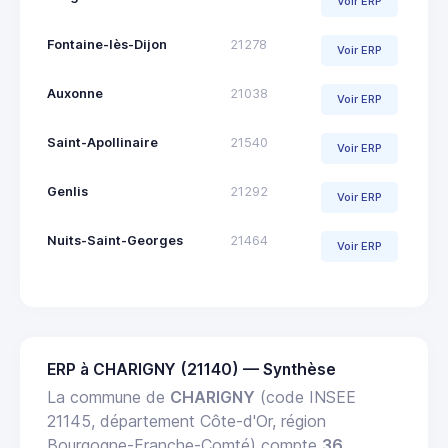
Voir ERP
Fontaine-lès-Dijon
21278
Voir ERP
Auxonne
21038
Voir ERP
Saint-Apollinaire
21540
Voir ERP
Genlis
21292
Voir ERP
Nuits-Saint-Georges
21464
Voir ERP
ERP à CHARIGNY (21140) — Synthèse
La commune de
CHARIGNY
(code INSEE
21145, département Côte-d'Or, région
Bourgogne-Franche-Comté) compte
36