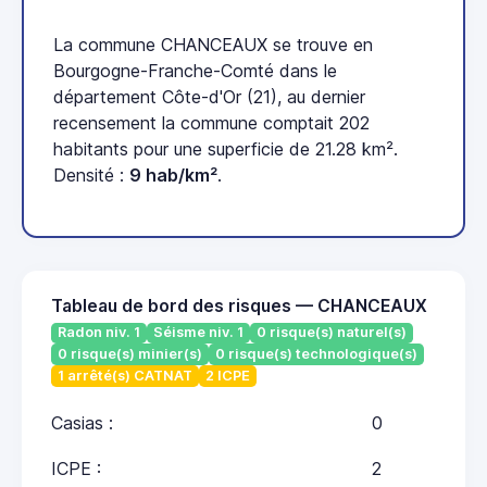
La commune CHANCEAUX se trouve en
Bourgogne-Franche-Comté dans le
département Côte-d'Or (21), au dernier
recensement la commune comptait 202
habitants pour une superficie de 21.28 km².
Densité :
9 hab/km²
.
Tableau de bord des risques — CHANCEAUX
Radon niv. 1
Séisme niv. 1
0 risque(s) naturel(s)
0 risque(s) minier(s)
0 risque(s) technologique(s)
1 arrêté(s) CATNAT
2 ICPE
Casias :
0
ICPE :
2