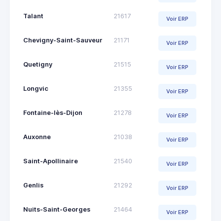
Talant
21617
Voir ERP
Chevigny-Saint-Sauveur
21171
Voir ERP
Quetigny
21515
Voir ERP
Longvic
21355
Voir ERP
Fontaine-lès-Dijon
21278
Voir ERP
Auxonne
21038
Voir ERP
Saint-Apollinaire
21540
Voir ERP
Genlis
21292
Voir ERP
Nuits-Saint-Georges
21464
Voir ERP