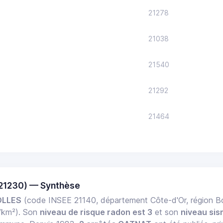
21278
21038
21540
21292
21464
21230) — Synthèse
OLLES
(code INSEE 21140, département Côte-d'Or, région
/km²). Son
niveau de risque radon est 3
et son
niveau sis