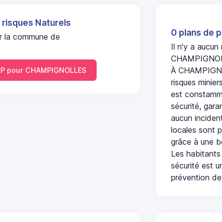
 risques Naturels
0 plans de p
sur la commune de
Il n'y a aucun
CHAMPIGNOL
À CHAMPIGNOL
P pour CHAMPIGNOLLES
risques minier
est constamme
sécurité, gara
aucun incident
locales sont p
grâce à une b
Les habitants
sécurité est u
prévention des