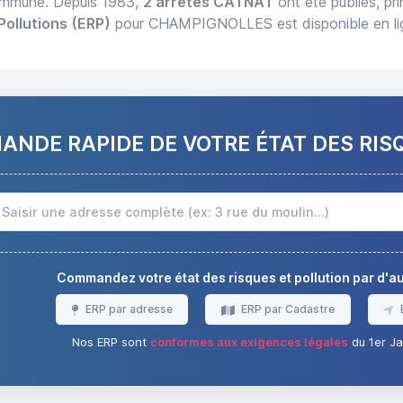
commune. Depuis 1983,
2 arrêtés CATNAT
ont été publiés, pr
Pollutions (ERP)
pour CHAMPIGNOLLES est disponible en lig
NDE RAPIDE DE VOTRE ÉTAT DES RIS
Commandez votre état des risques et pollution par d'
ERP par adresse
ERP par Cadastre
Nos ERP sont
conformes aux exigences légales
du 1er Ja