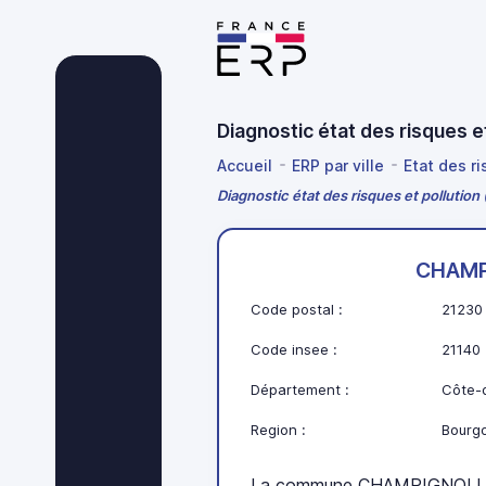
Diagnostic état des risques
Accueil
ERP par ville
Etat des r
Diagnostic état des risques et pollut
CHAMP
Code postal :
21230
Code insee :
21140
Département :
Côte-d
Region :
Bourg
La commune CHAMPIGNOLLES