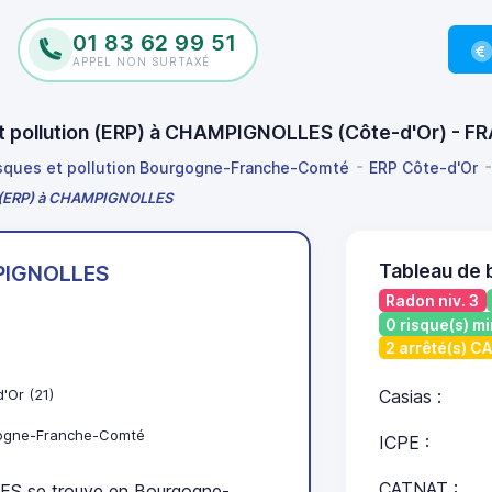
01 83 62 99 51
APPEL NON SURTAXÉ
 et pollution (ERP) à CHAMPIGNOLLES (Côte-d'Or) - 
isques et pollution Bourgogne-Franche-Comté
ERP Côte-d'Or
ion (ERP) à CHAMPIGNOLLES
Tableau de
IGNOLLES
Radon niv. 3
0 risque(s) mi
2 arrêté(s) C
'Or (21)
Casias :
ogne-Franche-Comté
ICPE :
CATNAT :
 se trouve en Bourgogne-