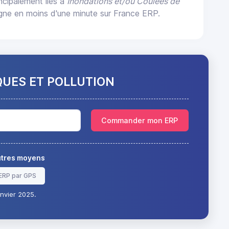
incipalement liés à
Inondations et/ou Coulées de
ne en moins d'une minute sur France ERP.
QUES ET POLLUTION
Commander mon ERP
autres moyens
ERP par GPS
nvier 2025.