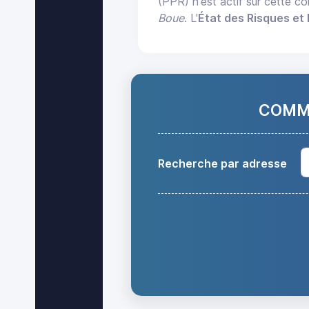
(PPR) n'est actif sur cette 
Boue
. L'
État des Risques et 
COMMA
Recherche par adresse