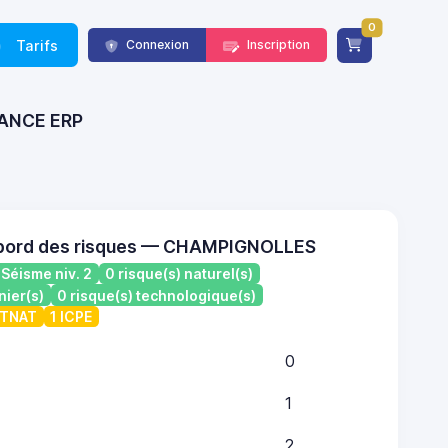
0
Tarifs
Connexion
Inscription
FRANCE ERP
 bord des risques — CHAMPIGNOLLES
Séisme niv. 2
0 risque(s) naturel(s)
nier(s)
0 risque(s) technologique(s)
ATNAT
1 ICPE
0
1
2