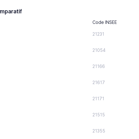
mparatif
Code INSEE
21231
21054
21166
21617
21171
21515
21355