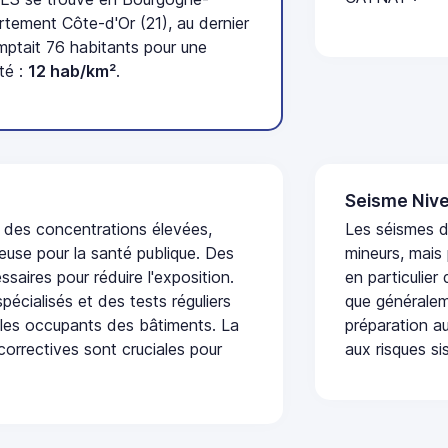
tement Côte-d'Or (21), au dernier
tait 76 habitants pour une
té :
12 hab/km²
.
Seisme Nive
t des concentrations élevées,
Les séismes 
euse pour la santé publique. Des
mineurs, mais
saires pour réduire l'exposition.
en particulier
écialisés et des tests réguliers
que généraleme
 les occupants des bâtiments. La
préparation au
 correctives sont cruciales pour
aux risques si