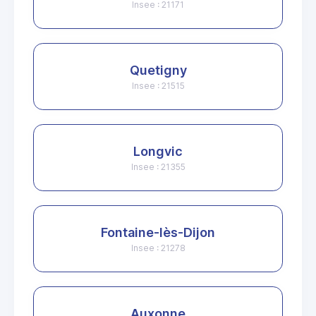
Insee : 21171
Quetigny
Insee : 21515
Longvic
Insee : 21355
Fontaine-lès-Dijon
Insee : 21278
Auxonne