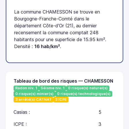
La commune CHAMESSON se trouve en
Bourgogne-Franche-Comté dans le
département Côte-d'Or (21), au dernier
recensement la commune comptait 248
habitants pour une superficie de 15.95 km².
Densité :
16 hab/km²
.
Tableau de bord des risques — CHAMESSON
Radon niv. 1
Séisme niv. 1
0 risque(s) naturel(s)
0 risque(s) minier(s)
0 risque(s) technologique(s)
3 arrêté(s) CATNAT
3 ICPE
Casias :
5
ICPE :
3