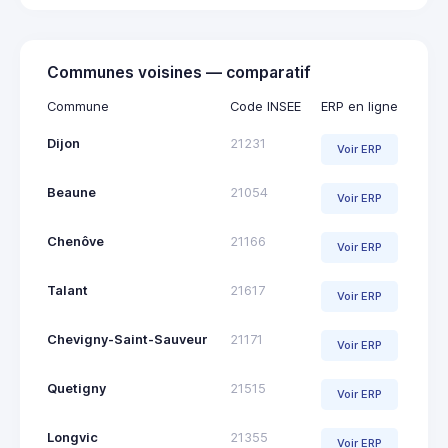
Communes voisines — comparatif
Commune
Code INSEE
ERP en ligne
Dijon
21231
Voir ERP
Beaune
21054
Voir ERP
Chenôve
21166
Voir ERP
Talant
21617
Voir ERP
Chevigny-Saint-Sauveur
21171
Voir ERP
Quetigny
21515
Voir ERP
Longvic
21355
Voir ERP