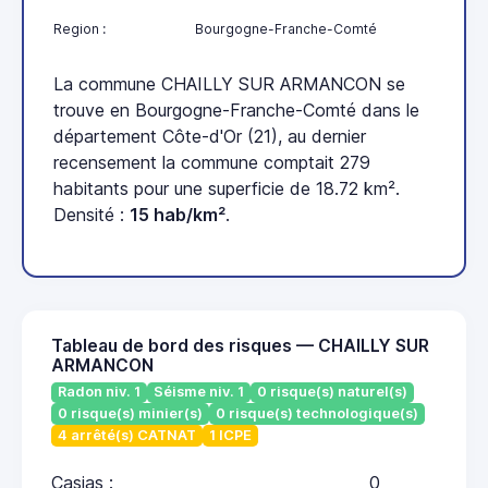
Region :
Bourgogne-Franche-Comté
La commune CHAILLY SUR ARMANCON se
trouve en Bourgogne-Franche-Comté dans le
département Côte-d'Or (21), au dernier
recensement la commune comptait 279
habitants pour une superficie de 18.72 km².
Densité :
15 hab/km²
.
Tableau de bord des risques — CHAILLY SUR
ARMANCON
Radon niv. 1
Séisme niv. 1
0 risque(s) naturel(s)
0 risque(s) minier(s)
0 risque(s) technologique(s)
4 arrêté(s) CATNAT
1 ICPE
Casias :
0