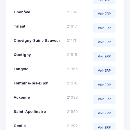
Chenôve
21166
Voir ERP
Talant
21617
Voir ERP
Chevigny-Saint-Sauveur
21171
Voir ERP
Quetigny
21515
Voir ERP
Longvic
21355
Voir ERP
Fontaine-lès-Dijon
21278
Voir ERP
Auxonne
21038
Voir ERP
Saint-Apollinaire
21540
Voir ERP
Genlis
21292
Voir ERP