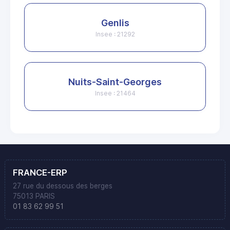
Genlis
Insee : 21292
Nuits-Saint-Georges
Insee : 21464
FRANCE-ERP
27 rue du dessous des berges
75013 PARIS
01 83 62 99 51