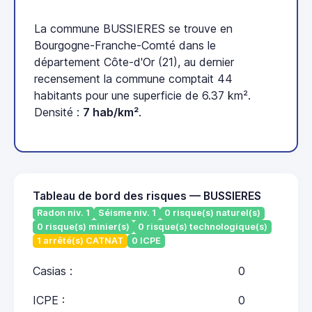
La commune BUSSIERES se trouve en
Bourgogne-Franche-Comté dans le
département Côte-d'Or (21), au dernier
recensement la commune comptait 44
habitants pour une superficie de 6.37 km².
Densité :
7 hab/km²
.
Tableau de bord des risques — BUSSIERES
Radon niv. 1
Séisme niv. 1
0 risque(s) naturel(s)
0 risque(s) minier(s)
0 risque(s) technologique(s)
1 arrêté(s) CATNAT
0 ICPE
Casias :
0
ICPE :
0