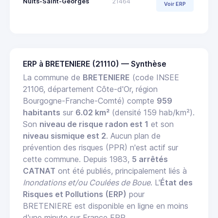
Nuits-Saint-Georges
21464
Voir ERP
ERP à BRETENIERE (21110) — Synthèse
La commune de
BRETENIERE
(code INSEE
21106, département Côte-d'Or, région
Bourgogne-Franche-Comté) compte
959
habitants
sur
6.02 km²
(densité 159 hab/km²).
Son
niveau de risque radon est 1
et son
niveau sismique est 2
. Aucun plan de
prévention des risques (PPR) n'est actif sur
cette commune. Depuis 1983,
5 arrêtés
CATNAT
ont été publiés, principalement liés à
Inondations et/ou Coulées de Boue
. L'
État des
Risques et Pollutions (ERP)
pour
BRETENIERE est disponible en ligne en moins
d'une minute sur France ERP.