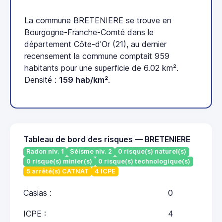
La commune BRETENIERE se trouve en
Bourgogne-Franche-Comté dans le
département Côte-d'Or (21), au dernier
recensement la commune comptait 959
habitants pour une superficie de 6.02 km².
Densité :
159 hab/km²
.
Tableau de bord des risques — BRETENIERE
Radon niv. 1
Séisme niv. 2
0 risque(s) naturel(s)
0 risque(s) minier(s)
0 risque(s) technologique(s)
5 arrêté(s) CATNAT
4 ICPE
Casias :
0
ICPE :
4