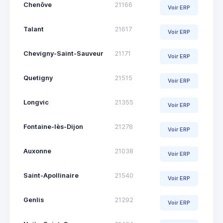
Chenôve
21166
Voir ERP
Talant
21617
Voir ERP
Chevigny-Saint-Sauveur
21171
Voir ERP
Quetigny
21515
Voir ERP
Longvic
21355
Voir ERP
Fontaine-lès-Dijon
21278
Voir ERP
Auxonne
21038
Voir ERP
Saint-Apollinaire
21540
Voir ERP
Genlis
21292
Voir ERP