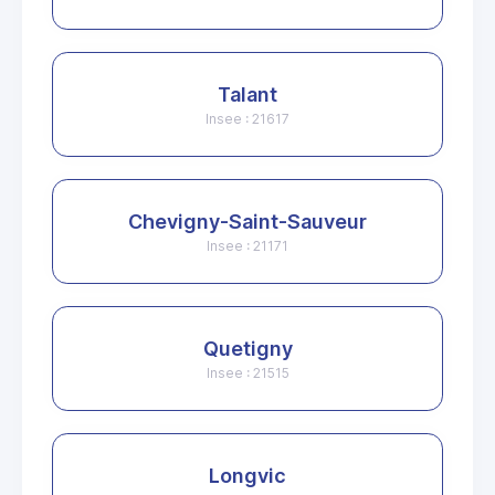
Talant
Insee : 21617
Chevigny-Saint-Sauveur
Insee : 21171
Quetigny
Insee : 21515
Longvic