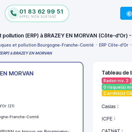
01 83 62 99 51
APPEL NON SURTAXÉ
 et pollution (ERP) à BRAZEY EN MORVAN (Côte-d'Or)
isques et pollution Bourgogne-Franche-Comté
ERP Côte-d'Or
on (ERP) à BRAZEY EN MORVAN
Tableau de
 EN MORVAN
Radon niv. 3
0 risque(s) mi
2 arrêté(s) C
'Or (21)
Casias :
ogne-Franche-Comté
ICPE :
CATNAT :
VAN se trouve en Bourgogne-