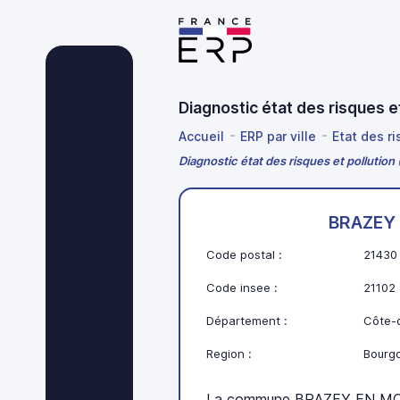
Diagnostic état des risques
Accueil
ERP par ville
Etat des r
Diagnostic état des risques et polluti
BRAZEY
Code postal :
21430
Code insee :
21102
Département :
Côte-d
Region :
Bourg
La commune BRAZEY EN MOR