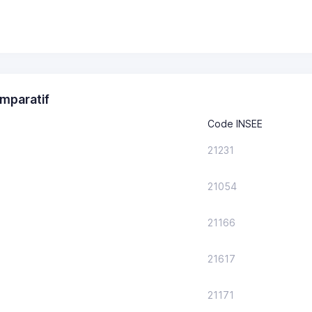
mparatif
Code INSEE
21231
21054
21166
21617
21171