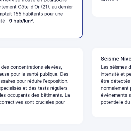
tement Côte-d'Or (21), au dernier
tait 155 habitants pour une
ité :
9 hab/km²
.
Seisme Nive
t des concentrations élevées,
Les séismes d
euse pour la santé publique. Des
intensité et p
saires pour réduire l'exposition.
être détectés
écialisés et des tests réguliers
normalement p
 les occupants des bâtiments. La
événements se
 correctives sont cruciales pour
potentielle du