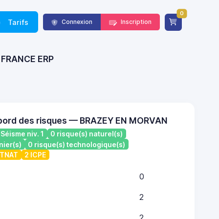
0
Tarifs
Connexion
Inscription
 - FRANCE ERP
 bord des risques — BRAZEY EN MORVAN
Séisme niv. 1
0 risque(s) naturel(s)
nier(s)
0 risque(s) technologique(s)
ATNAT
2 ICPE
0
2
2