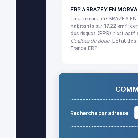
ERP à BRAZEY EN MORVA
La commune de
BRAZEY EN
habitants
sur
17.22 km²
(den
des risques (PPR) n'est acti
Coulées de Boue
. L'
État des 
France ERP.
COMMA
Recherche par adresse