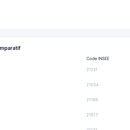
mparatif
Code INSEE
21231
21054
21166
21617
21171