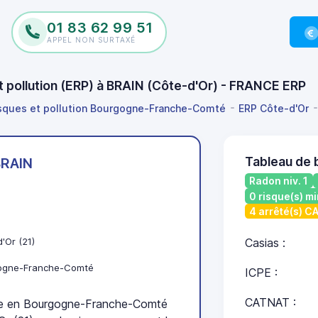
01 83 62 99 51
APPEL NON SURTAXÉ
et pollution (ERP) à BRAIN (Côte-d'Or) - FRANCE ERP
isques et pollution Bourgogne-Franche-Comté
ERP Côte-d'Or
Tableau de 
BRAIN
Radon niv. 1
0 risque(s) mi
4 arrêté(s) 
'Or (21)
Casias :
ogne-Franche-Comté
ICPE :
CATNAT :
e en Bourgogne-Franche-Comté