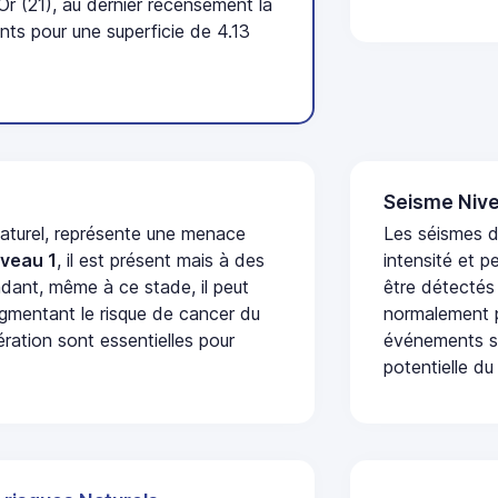
r (21), au dernier recensement la
ts pour une superficie de 4.13
Seisme Nive
naturel, représente une menace
Les séismes d
iveau 1
, il est présent mais à des
intensité et p
dant, même à ce stade, il peut
être détectés
augmentant le risque de cancer du
normalement p
ération sont essentielles pour
événements se
potentielle du