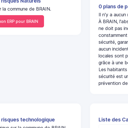
 risques Naturels
0 plans de p
 sur la commune de BRAIN.
Il n'y a aucun
À BRAIN, l'ab
on ERP pour BRAIN
ne doit pas i
constamment s
sécurité, gara
aucun incident
locales sont p
grâce à une b
Les habitants
sécurité est u
prévention des
 risques technologique
Liste des C
ogique sur la commune de BRAIN.