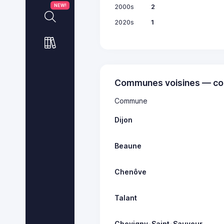
2000s
2
NEW!
2020s
1
Communes voisines — co
Commune
Dijon
Beaune
Chenôve
Talant
Chevigny-Saint-Sauveur