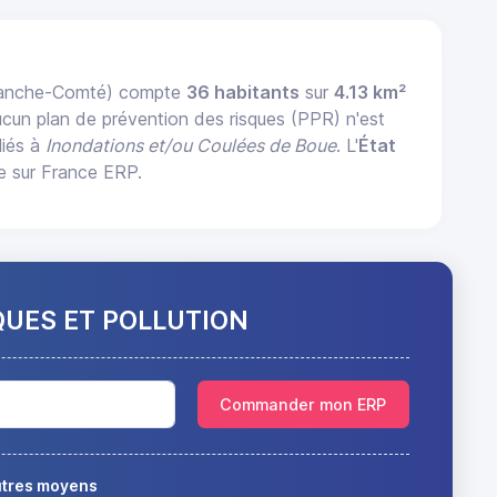
Franche-Comté) compte
36 habitants
sur
4.13 km²
ucun plan de prévention des risques (PPR) n'est
liés à
Inondations et/ou Coulées de Boue
. L'
État
e sur France ERP.
QUES ET POLLUTION
Commander mon ERP
autres moyens