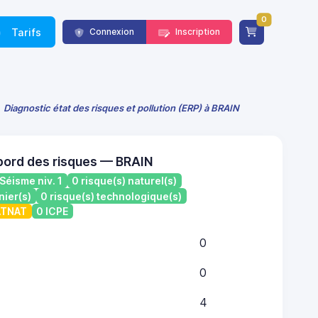
0
Tarifs
Connexion
Inscription
Diagnostic état des risques et pollution (ERP) à BRAIN
bord des risques — BRAIN
Séisme niv. 1
0 risque(s) naturel(s)
nier(s)
0 risque(s) technologique(s)
CATNAT
0 ICPE
0
0
4