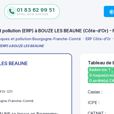
01 83 62 99 51
APPEL NON SURTAXÉ
 et pollution (ERP) à BOUZE LES BEAUNE (Côte-d'Or) 
isques et pollution Bourgogne-Franche-Comté
ERP Côte-d'Or
on (ERP) à BOUZE LES BEAUNE
Tableau de
LES BEAUNE
Radon niv. 1
0 risque(s) mi
0 arrêté(s) 
'Or (21)
Casias :
ogne-Franche-Comté
ICPE :
CATNAT :
UNE se trouve en Bourgogne-