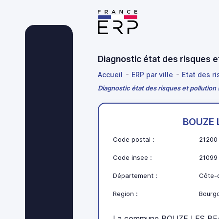
Diagnostic état des risques
Accueil
ERP par ville
Etat des r
Diagnostic état des risques et polluti
BOUZE 
Code postal :
21200
Code insee :
21099
Département :
Côte-d
Region :
Bourg
La commune BOUZE LES BEA