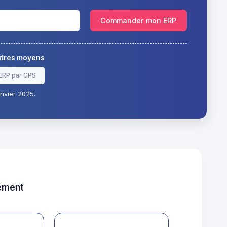
Commander mon ERP
autres moyens
ERP par GPS
nvier 2025.
tement