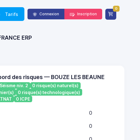
0
Tarifs
Connexion
Inscription
- FRANCE ERP
 bord des risques — BOUZE LES BEAUNE
Séisme niv. 2
0 risque(s) naturel(s)
nier(s)
0 risque(s) technologique(s)
CATNAT
0 ICPE
0
0
0