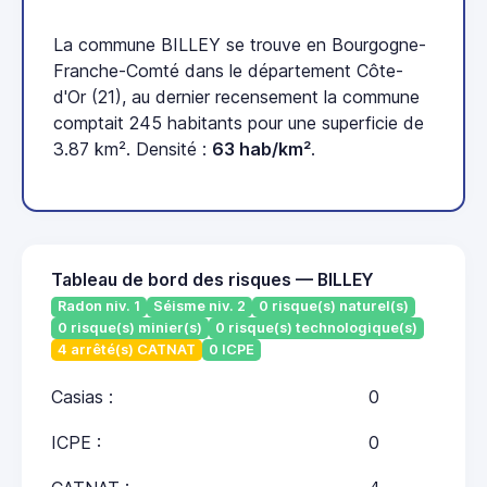
La commune BILLEY se trouve en Bourgogne-
Franche-Comté dans le département Côte-
d'Or (21), au dernier recensement la commune
comptait 245 habitants pour une superficie de
3.87 km². Densité :
63 hab/km²
.
Tableau de bord des risques — BILLEY
Radon niv. 1
Séisme niv. 2
0 risque(s) naturel(s)
0 risque(s) minier(s)
0 risque(s) technologique(s)
4 arrêté(s) CATNAT
0 ICPE
Casias :
0
ICPE :
0