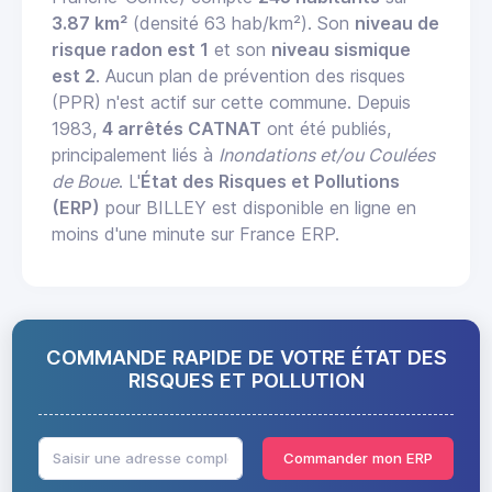
3.87 km²
(densité 63 hab/km²). Son
niveau de
risque radon est 1
et son
niveau sismique
est 2
. Aucun plan de prévention des risques
(PPR) n'est actif sur cette commune. Depuis
1983,
4 arrêtés CATNAT
ont été publiés,
principalement liés à
Inondations et/ou Coulées
de Boue
. L'
État des Risques et Pollutions
(ERP)
pour BILLEY est disponible en ligne en
moins d'une minute sur France ERP.
COMMANDE RAPIDE DE VOTRE ÉTAT DES
RISQUES ET POLLUTION
Commander mon ERP