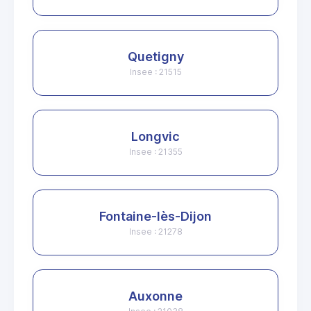
Quetigny
Insee : 21515
Longvic
Insee : 21355
Fontaine-lès-Dijon
Insee : 21278
Auxonne