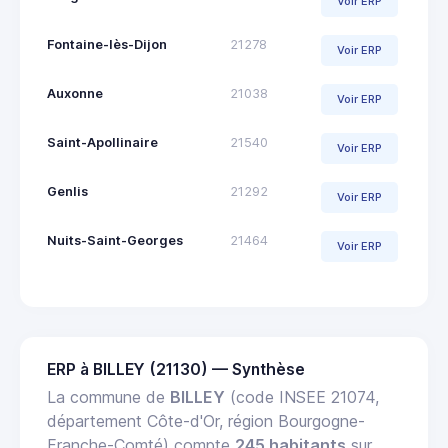
Voir ERP
Fontaine-lès-Dijon
21278
Voir ERP
Auxonne
21038
Voir ERP
Saint-Apollinaire
21540
Voir ERP
Genlis
21292
Voir ERP
Nuits-Saint-Georges
21464
Voir ERP
ERP à BILLEY (21130) — Synthèse
La commune de
BILLEY
(code INSEE 21074,
département Côte-d'Or, région Bourgogne-
Franche-Comté) compte
245 habitants
sur