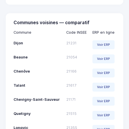
Communes voisines — comparatif
Commune
Code INSEE
ERP en ligne
Dijon
21231
Voir ERP
Beaune
21054
Voir ERP
Chenôve
21166
Voir ERP
Talant
21617
Voir ERP
Chevigny-Saint-Sauveur
21171
Voir ERP
Quetigny
21515
Voir ERP
Longvic
21355