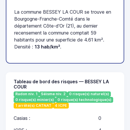
La commune BESSEY LA COUR se trouve en
Bourgogne-Franche-Comté dans le
département Côte-d'Or (21), au dernier
recensement la commune comptait 59
habitants pour une superficie de 4.61 km².
Densité :
13 hab/km²
.
Tableau de bord des risques — BESSEY LA
COUR
Radon niv. 1
Séisme niv. 2
0 risque(s) naturel(s)
0 risque(s) minier(s)
0 risque(s) technologique(s)
1 arrêté(s) CATNAT
4 ICPE
Casias :
0