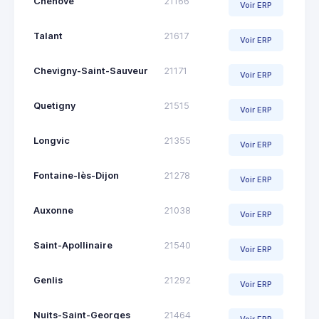
Chenôve
21166
Voir ERP
Talant
21617
Voir ERP
Chevigny-Saint-Sauveur
21171
Voir ERP
Quetigny
21515
Voir ERP
Longvic
21355
Voir ERP
Fontaine-lès-Dijon
21278
Voir ERP
Auxonne
21038
Voir ERP
Saint-Apollinaire
21540
Voir ERP
Genlis
21292
Voir ERP
Nuits-Saint-Georges
21464