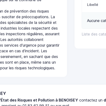
Libellé
n de prévention des risques
 susciter de préoccupations. La
Aucune cat
 des spécialistes de la sécurité et
 industries locales respectent des
es inspections régulières, assurant
Liste des cat
 Les autorités collaborent
s services d'urgence pour garantir
icace en cas d'incident. Les
 sereinement, en sachant que des
ées sont en place, même sans un
pour les risques technologiques.
SEY
'État des Risques et Pollution à BENOISEY
contactez un
d
appelant au 01 83 62 99 51 ou par mail.