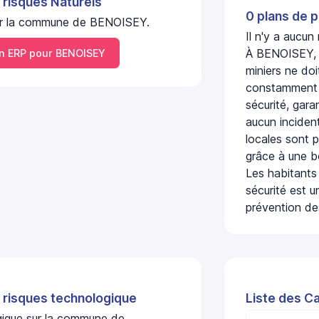
 risques Naturels
0 plans de p
 sur la commune de BENOISEY.
Il n'y a aucu
À BENOISEY, l
 ERP pour BENOISEY
miniers ne doi
constamment s
sécurité, gara
aucun incident
locales sont p
grâce à une b
Les habitants
sécurité est u
prévention des
 risques technologique
Liste des C
ogique sur la commune de