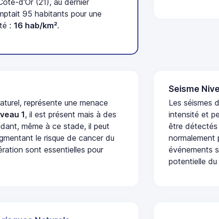
te-d'Or (21), au dernier
tait 95 habitants pour une
té :
16 hab/km²
.
Seisme Nive
naturel, représente une menace
Les séismes d
iveau 1
, il est présent mais à des
intensité et p
dant, même à ce stade, il peut
être détectés
augmentant le risque de cancer du
normalement p
ération sont essentielles pour
événements se
potentielle du