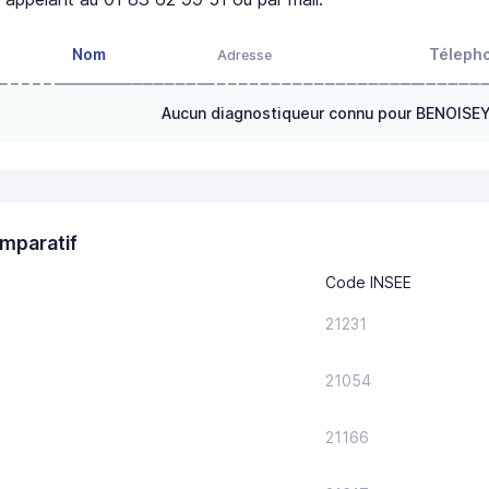
Nom
Téleph
Adresse
Aucun diagnostiqueur connu pour BENOISE
mparatif
Code INSEE
21231
21054
21166