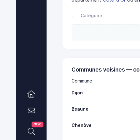
Catégorie
-
Communes voisines — co
Commune
Dijon
Beaune
Chenôve
NEW!