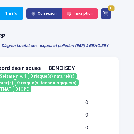
0
Tarifs
Connexion
Inscription
ERP
Diagnostic état des risques et pollution (ERP) à BENOISEY
bord des risques — BENOISEY
Séisme niv. 1
0 risque(s) naturel(s)
nier(s)
0 risque(s) technologique(s)
CATNAT
0 ICPE
0
0
0