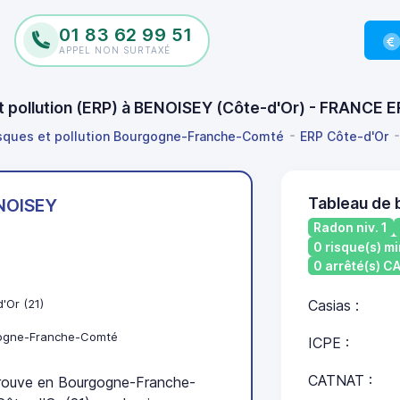
01 83 62 99 51
APPEL NON SURTAXÉ
et pollution (ERP) à BENOISEY (Côte-d'Or) - FRANCE 
isques et pollution Bourgogne-Franche-Comté
ERP Côte-d'Or
Tableau de 
NOISEY
Radon niv. 1
0 risque(s) mi
0 arrêté(s) 
'Or (21)
Casias :
ogne-Franche-Comté
ICPE :
CATNAT :
ouve en Bourgogne-Franche-