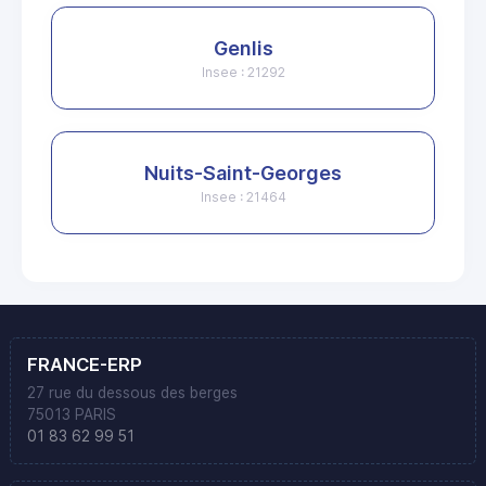
Genlis
Insee : 21292
Nuits-Saint-Georges
Insee : 21464
FRANCE-ERP
27 rue du dessous des berges
75013 PARIS
01 83 62 99 51