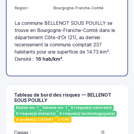
Region :
Bourgogne-Franche-Comté
La commune BELLENOT SOUS POUILLY se
trouve en Bourgogne-Franche-Comté dans le
département Côte-d'Or (21), au dernier
recensement la commune comptait 237
habitants pour une superficie de 14.73 km².
Densité :
16 hab/km²
.
Tableau de bord des risques — BELLENOT
SOUS POUILLY
Radon niv. 1
Séisme niv. 1
0 risque(s) naturel(s)
0 risque(s) minier(s)
0 risque(s) technologique(s)
4 arrêté(s) CATNAT
2 ICPE
Casias :
0