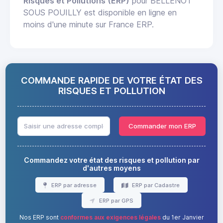
Risques et Pollutions (ERP)
pour BELLENOT
SOUS POUILLY est disponible en ligne en
moins d'une minute sur France ERP.
COMMANDE RAPIDE DE VOTRE ÉTAT DES
RISQUES ET POLLUTION
Commander mon ERP
Commandez votre état des risques et pollution par
d'autres moyens
ERP par adresse
ERP par Cadastre
ERP par GPS
Nos ERP sont
conformes aux exigences légales
du 1er Janvier