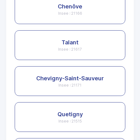
Chenôve
Insee : 21166
Talant
Insee : 21617
Chevigny-Saint-Sauveur
Insee : 21171
Quetigny
Insee : 21515