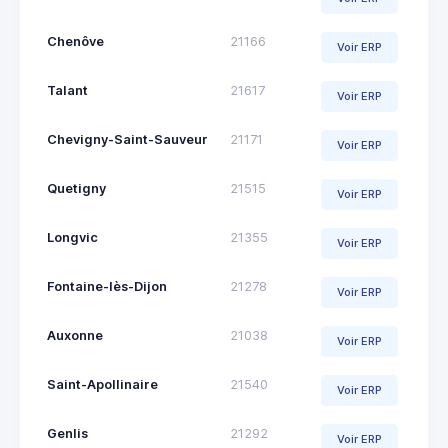
Chenôve
21166
Voir ERP
Talant
21617
Voir ERP
Chevigny-Saint-Sauveur
21171
Voir ERP
Quetigny
21515
Voir ERP
Longvic
21355
Voir ERP
Fontaine-lès-Dijon
21278
Voir ERP
Auxonne
21038
Voir ERP
Saint-Apollinaire
21540
Voir ERP
Genlis
21292
Voir ERP