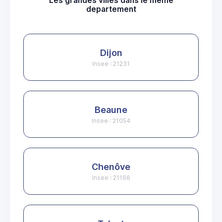
Les grandes villes dans le même
departement
Dijon
Insee : 21231
Beaune
Insee : 21054
Chenôve
Insee : 21166