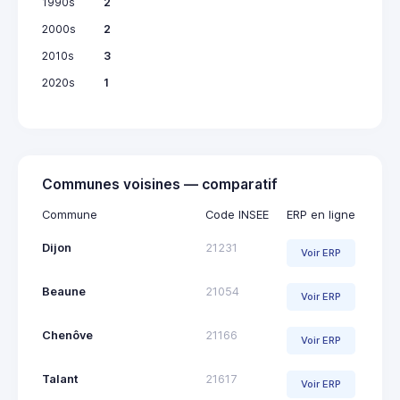
1990s
2
2000s
2
2010s
3
2020s
1
Communes voisines — comparatif
Commune
Code INSEE
ERP en ligne
Dijon
21231
Voir ERP
Beaune
21054
Voir ERP
Chenôve
21166
Voir ERP
Talant
21617
Voir ERP