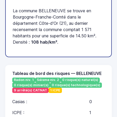
La commune BELLENEUVE se trouve en
Bourgogne-Franche-Comté dans le
département Côte-d'Or (21), au dernier
recensement la commune comptait 1 571
habitants pour une superficie de 14.50 km².
Densité :
108 hab/km²
.
Tableau de bord des risques — BELLENEUVE
Radon niv. 1
Séisme niv. 2
0 risque(s) naturel(s)
0 risque(s) minier(s)
0 risque(s) technologique(s)
9 arrêté(s) CATNAT
1 ICPE
Casias :
0
ICPE :
1