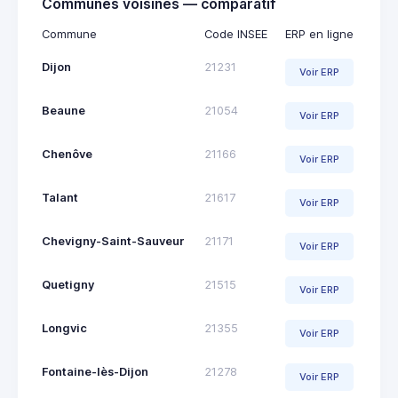
Communes voisines — comparatif
Commune
Code INSEE
ERP en ligne
Dijon
21231
Voir ERP
Beaune
21054
Voir ERP
Chenôve
21166
Voir ERP
Talant
21617
Voir ERP
Chevigny-Saint-Sauveur
21171
Voir ERP
Quetigny
21515
Voir ERP
Longvic
21355
Voir ERP
Fontaine-lès-Dijon
21278
Voir ERP