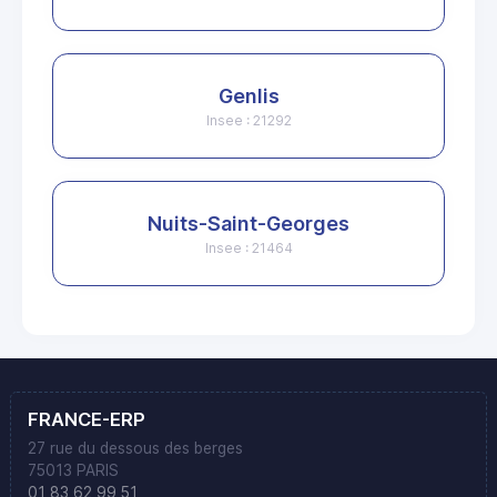
Genlis
Insee : 21292
Nuits-Saint-Georges
Insee : 21464
FRANCE-ERP
27 rue du dessous des berges
75013 PARIS
01 83 62 99 51