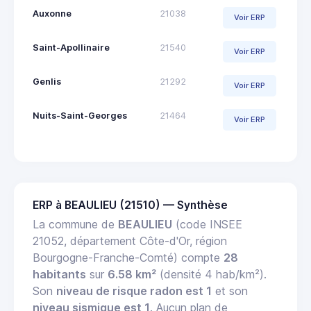
Auxonne
21038
Voir ERP
Saint-Apollinaire
21540
Voir ERP
Genlis
21292
Voir ERP
Nuits-Saint-Georges
21464
Voir ERP
ERP à BEAULIEU (21510) — Synthèse
La commune de
BEAULIEU
(code INSEE
21052, département Côte-d'Or, région
Bourgogne-Franche-Comté) compte
28
habitants
sur
6.58 km²
(densité 4 hab/km²).
Son
niveau de risque radon est 1
et son
niveau sismique est 1
. Aucun plan de