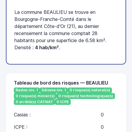
La commune BEAULIEU se trouve en
Bourgogne-Franche-Comté dans le
département Côte-d'Or (21), au dernier
recensement la commune comptait 28
habitants pour une superficie de 6.58 km².
Densité :
4 hab/km²
.
Tableau de bord des risques — BEAULIEU
Radon niv. 1
Séisme niv. 1
0 risque(s) naturel(s)
0 risque(s) minier(s)
0 risque(s) technologique(s)
0 arrêté(s) CATNAT
0 ICPE
Casias :
0
ICPE :
0