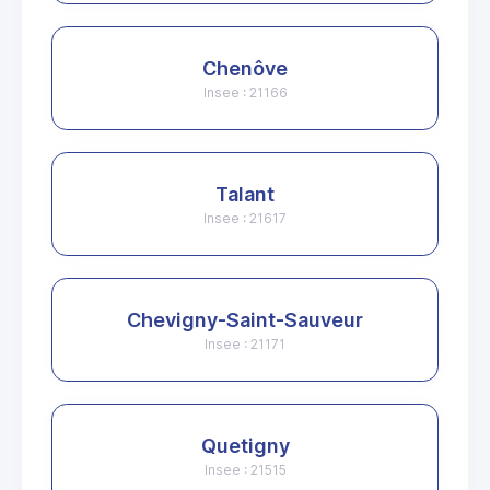
Chenôve
Insee : 21166
Talant
Insee : 21617
Chevigny-Saint-Sauveur
Insee : 21171
Quetigny
Insee : 21515