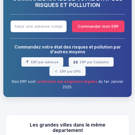
RISQUES ET POLLUTION
Commander mon ERP
Commandez votre état des risques et pollution par
d'autres moyens
ERP par adresse
ERP par Cadastre
ERP par GPS
Nos ERP sont
conformes aux exigences légales
du 1er Janvier
2025.
Les grandes villes dans le même
departement