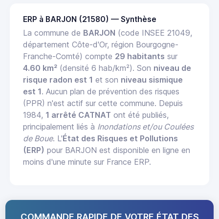
ERP à BARJON (21580) — Synthèse
La commune de
BARJON
(code INSEE 21049,
département Côte-d'Or, région Bourgogne-
Franche-Comté) compte
29 habitants
sur
4.60 km²
(densité 6 hab/km²). Son
niveau de
risque radon est 1
et son
niveau sismique
est 1
. Aucun plan de prévention des risques
(PPR) n'est actif sur cette commune. Depuis
1984,
1 arrêté CATNAT
ont été publiés,
principalement liés à
Inondations et/ou Coulées
de Boue
. L'
État des Risques et Pollutions
(ERP)
pour BARJON est disponible en ligne en
moins d'une minute sur France ERP.
COMMANDE RAPIDE DE VOTRE ÉTAT DES