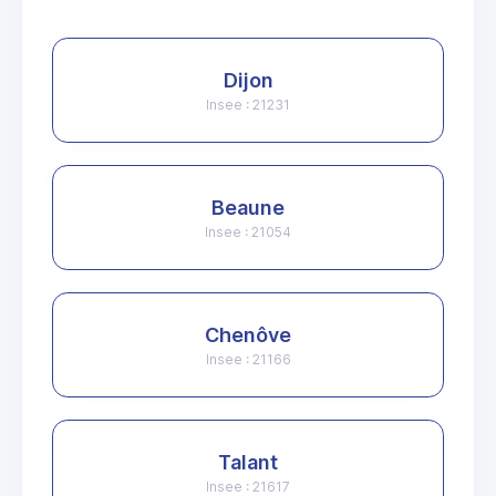
Dijon
Insee : 21231
Beaune
Insee : 21054
Chenôve
Insee : 21166
Talant
Insee : 21617