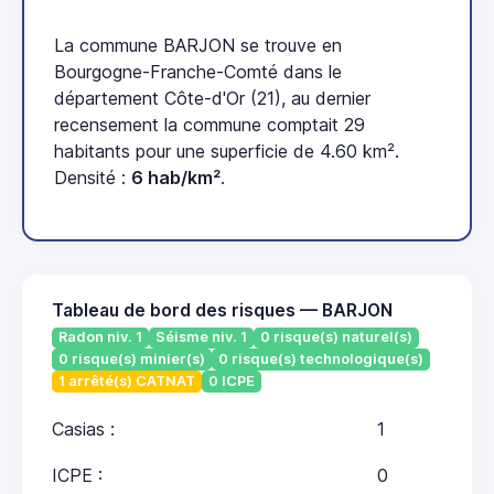
La commune BARJON se trouve en
Bourgogne-Franche-Comté dans le
département Côte-d'Or (21), au dernier
recensement la commune comptait 29
habitants pour une superficie de 4.60 km².
Densité :
6 hab/km²
.
Tableau de bord des risques — BARJON
Radon niv. 1
Séisme niv. 1
0 risque(s) naturel(s)
0 risque(s) minier(s)
0 risque(s) technologique(s)
1 arrêté(s) CATNAT
0 ICPE
Casias :
1
ICPE :
0