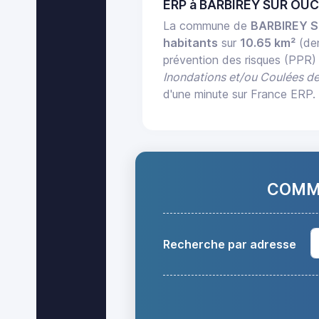
ERP à BARBIREY SUR OUC
La commune de
BARBIREY 
habitants
sur
10.65 km²
(de
prévention des risques (PPR)
Inondations et/ou Coulées d
d'une minute sur France ERP.
COMMA
Recherche par adresse