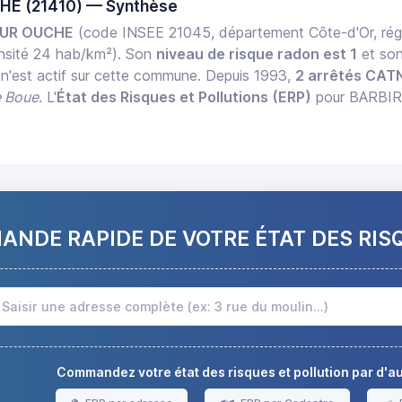
HE (21410) — Synthèse
SUR OUCHE
(code INSEE 21045, département Côte-d'Or, r
nsité 24 hab/km²). Son
niveau de risque radon est 1
et so
 n'est actif sur cette commune. Depuis 1993,
2 arrêtés CAT
e Boue
. L'
État des Risques et Pollutions (ERP)
pour BARBIRE
NDE RAPIDE DE VOTRE ÉTAT DES RIS
Commandez votre état des risques et pollution par d'