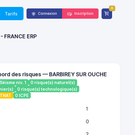
0
Tarifs
Connexion
Inscription
) - FRANCE ERP
 bord des risques — BARBIREY SUR OUCHE
Séisme niv. 1
0 risque(s) naturel(s)
nier(s)
0 risque(s) technologique(s)
ATNAT
0 ICPE
1
0
2