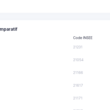
mparatif
Code INSEE
21231
21054
21166
21617
21171