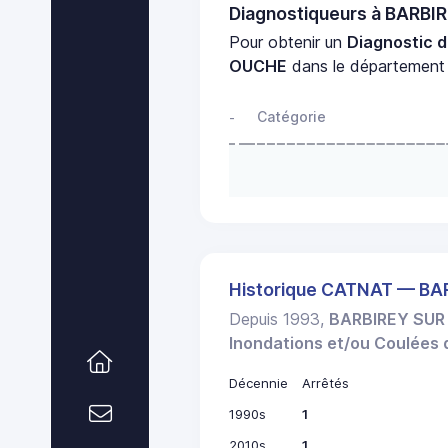
Diagnostiqueurs à BARB
Pour obtenir un
Diagnostic d
OUCHE
dans le départemen
Catégorie
-
Historique CATNAT — B
Depuis 1993,
BARBIREY SUR
Inondations et/ou Coulées
Décennie
Arrêtés
1990s
1
2010s
1