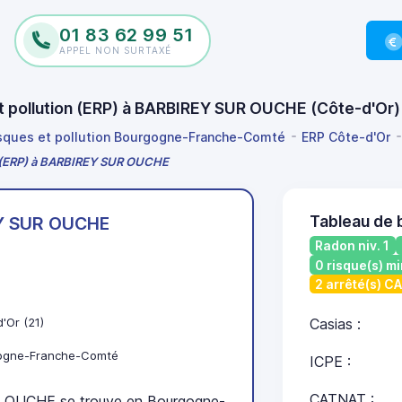
01 83 62 99 51
APPEL NON SURTAXÉ
 et pollution (ERP) à BARBIREY SUR OUCHE (Côte-d'Or
isques et pollution Bourgogne-Franche-Comté
ERP Côte-d'Or
on (ERP) à BARBIREY SUR OUCHE
Tableau de
Y SUR OUCHE
Radon niv. 1
0 risque(s) mi
2 arrêté(s) C
'Or (21)
Casias :
ogne-Franche-Comté
ICPE :
CATNAT :
OUCHE se trouve en Bourgogne-