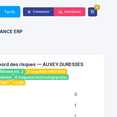
0
Tarifs
Connexion
Inscription
FRANCE ERP
 bord des risques — AUXEY DURESSES
Séisme niv. 2
2 risque(s) naturel(s)
nier(s)
0 risque(s) technologique(s)
ATNAT
1 ICPE
0
1
1