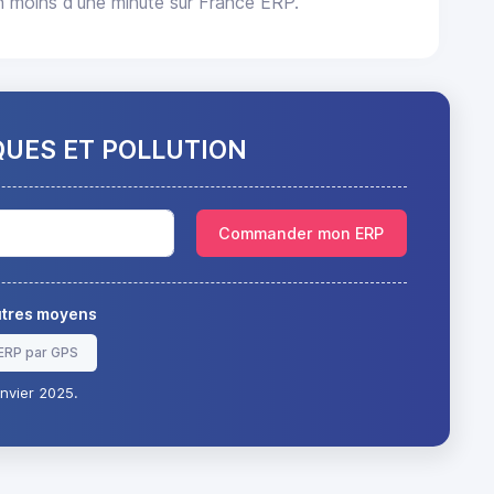
 moins d'une minute sur France ERP.
QUES ET POLLUTION
Commander mon ERP
autres moyens
ERP par GPS
nvier 2025.