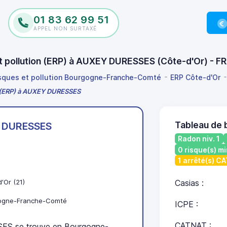
01 83 62 99 51
APPEL NON SURTAXÉ
 et pollution (ERP) à AUXEY DURESSES (Côte-d'Or) - 
isques et pollution Bourgogne-Franche-Comté
ERP Côte-d'Or
on (ERP) à AUXEY DURESSES
Tableau de
 DURESSES
Radon niv. 1
0 risque(s) mi
1 arrêté(s) C
'Or (21)
Casias :
ogne-Franche-Comté
ICPE :
CATNAT :
S se trouve en Bourgogne-