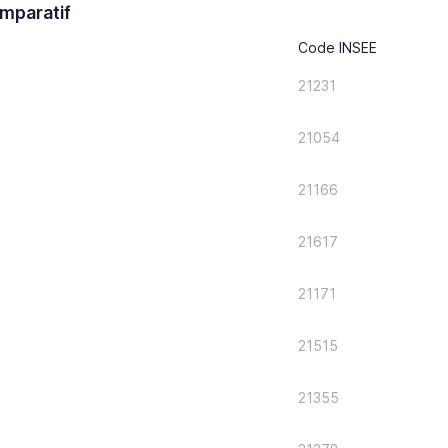
mparatif
Code INSEE
21231
21054
21166
21617
21171
21515
21355