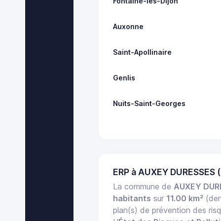
Fontaine-lès-Dijon
Auxonne
Saint-Apollinaire
Genlis
Nuits-Saint-Georges
ERP à AUXEY DURESSES (
La commune de
AUXEY DUR
habitants
sur
11.00 km²
(den
plan(s) de prévention des ris