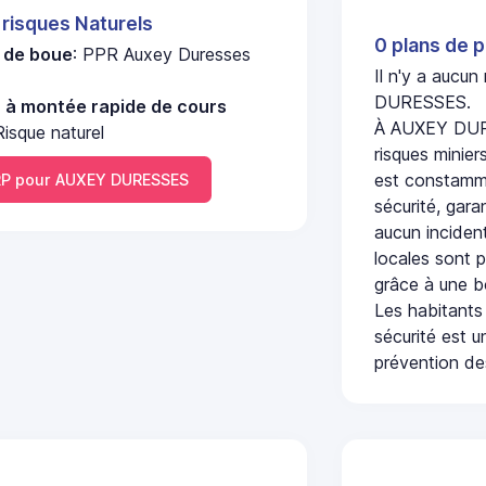
 risques Naturels
0 plans de p
e de boue
: PPR Auxey Duresses
Il n'y a aucu
DURESSES.
u à montée rapide de cours
À AUXEY DURE
isque naturel
risques minier
est constamme
P pour AUXEY DURESSES
sécurité, gara
aucun incident
locales sont p
grâce à une b
Les habitants
sécurité est u
prévention des