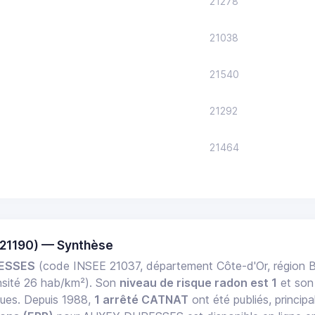
21278
21038
21540
21292
21464
21190) — Synthèse
ESSES
(code INSEE 21037, département Côte-d'Or, régio
sité 26 hab/km²). Son
niveau de risque radon est 1
et so
ques. Depuis 1988,
1 arrêté CATNAT
ont été publiés, princip