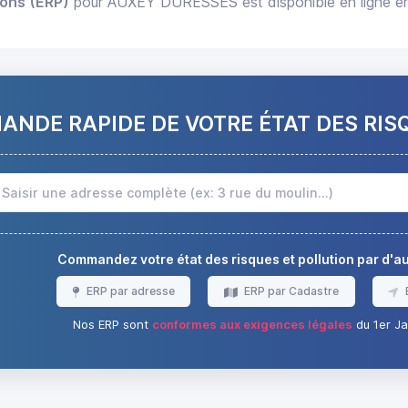
ions (ERP)
pour AUXEY DURESSES est disponible en ligne en
NDE RAPIDE DE VOTRE ÉTAT DES RIS
Commandez votre état des risques et pollution par d'
ERP par adresse
ERP par Cadastre
Nos ERP sont
conformes aux exigences légales
du 1er Ja