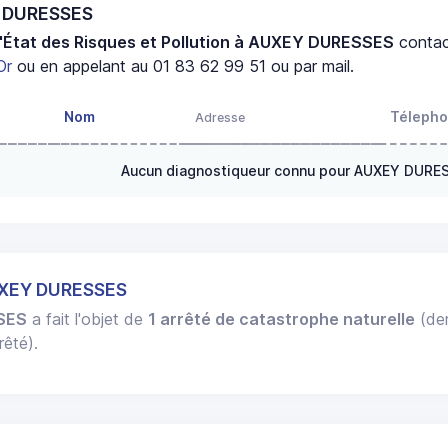
Y DURESSES
'État des Risques et Pollution à AUXEY DURESSES
conta
Or
ou en appelant au 01 83 62 99 51 ou par mail.
Nom
Téleph
Adresse
Aucun diagnostiqueur connu pour AUXEY DURE
UXEY DURESSES
SES
a fait l'objet de
1 arrêté de catastrophe naturelle
(der
rêté).