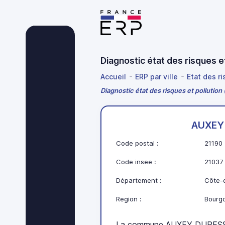
Diagnostic état des risques
Accueil
ERP par ville
Etat des r
Diagnostic état des risques et polluti
AUXEY
Code postal :
21190
Code insee :
21037
Département :
Côte-d
Region :
Bourg
La commune AUXEY DURESSE