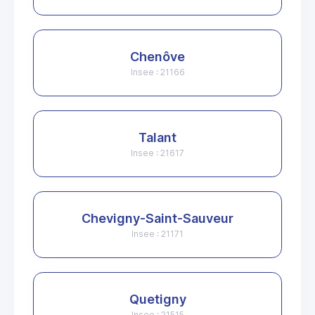
Chenôve
Insee : 21166
Talant
Insee : 21617
Chevigny-Saint-Sauveur
Insee : 21171
Quetigny
Insee : 21515