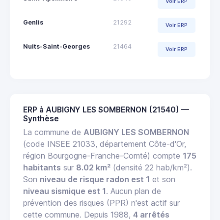
Voir ERP
Genlis
21292
Voir ERP
Nuits-Saint-Georges
21464
Voir ERP
ERP à AUBIGNY LES SOMBERNON (21540) —
Synthèse
La commune de
AUBIGNY LES SOMBERNON
(code INSEE 21033, département Côte-d'Or,
région Bourgogne-Franche-Comté) compte
175
habitants
sur
8.02 km²
(densité 22 hab/km²).
Son
niveau de risque radon est 1
et son
niveau sismique est 1
. Aucun plan de
prévention des risques (PPR) n'est actif sur
cette commune. Depuis 1988,
4 arrêtés