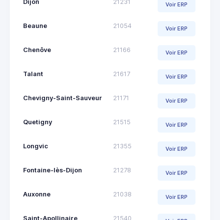
Dijon
21231
Voir ERP
Beaune
21054
Voir ERP
Chenôve
21166
Voir ERP
Talant
21617
Voir ERP
Chevigny-Saint-Sauveur
21171
Voir ERP
Quetigny
21515
Voir ERP
Longvic
21355
Voir ERP
Fontaine-lès-Dijon
21278
Voir ERP
Auxonne
21038
Voir ERP
Saint-Apollinaire
21540