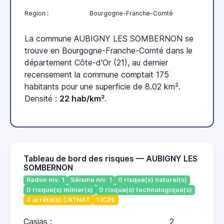
Region :
Bourgogne-Franche-Comté
La commune AUBIGNY LES SOMBERNON se
trouve en Bourgogne-Franche-Comté dans le
département Côte-d'Or (21), au dernier
recensement la commune comptait 175
habitants pour une superficie de 8.02 km².
Densité :
22 hab/km²
.
Tableau de bord des risques — AUBIGNY LES
SOMBERNON
Radon niv. 1
Séisme niv. 1
0 risque(s) naturel(s)
0 risque(s) minier(s)
0 risque(s) technologique(s)
4 arrêté(s) CATNAT
1 ICPE
Casias :
2