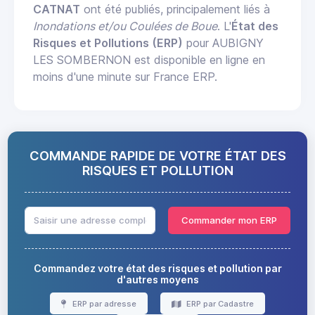
CATNAT
ont été publiés, principalement liés à
Inondations et/ou Coulées de Boue
. L'
État des
Risques et Pollutions (ERP)
pour AUBIGNY
LES SOMBERNON est disponible en ligne en
moins d'une minute sur France ERP.
COMMANDE RAPIDE DE VOTRE ÉTAT DES
RISQUES ET POLLUTION
Commander mon ERP
Commandez votre état des risques et pollution par
d'autres moyens
ERP par adresse
ERP par Cadastre