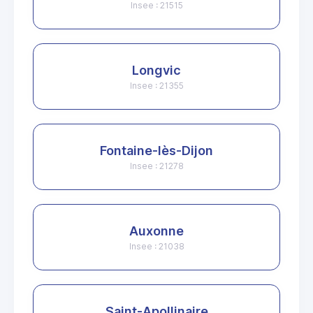
Insee : 21515
Longvic
Insee : 21355
Fontaine-lès-Dijon
Insee : 21278
Auxonne
Insee : 21038
Saint-Apollinaire