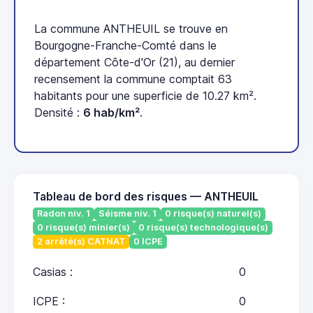
La commune ANTHEUIL se trouve en
Bourgogne-Franche-Comté dans le
département Côte-d'Or (21), au dernier
recensement la commune comptait 63
habitants pour une superficie de 10.27 km².
Densité :
6 hab/km²
.
Tableau de bord des risques — ANTHEUIL
Radon niv. 1
Séisme niv. 1
0 risque(s) naturel(s)
0 risque(s) minier(s)
0 risque(s) technologique(s)
2 arrêté(s) CATNAT
0 ICPE
Casias :
0
ICPE :
0