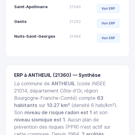
Saint-Apollinaire
21540
Voir ERP
Genlis
21292
Voir ERP
Nuits-Saint-Georges
21464
Voir ERP
ERP à ANTHEUIL (21360) — Synthèse
La commune de
ANTHEUIL
(code INSEE
21014, département Côte-d'Or, région
Bourgogne-Franche-Comté) compte
63
habitants
sur
10.27 km²
(densité 6 hab/km²).
Son
niveau de risque radon est 1
et son
niveau sismique est 1
. Aucun plan de
prévention des risques (PPR) n'est actif sur
cette commune. Depuis 1984,
2 arrêtés