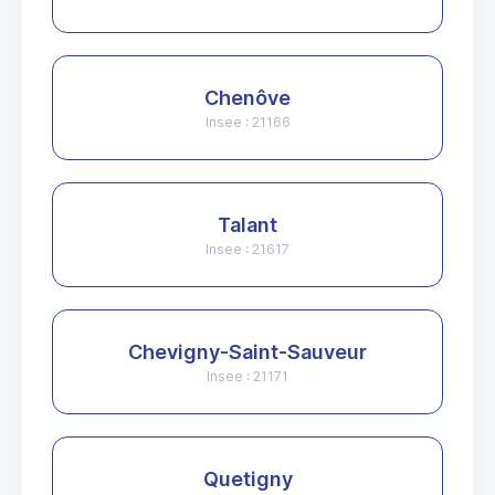
Chenôve
Insee : 21166
Talant
Insee : 21617
Chevigny-Saint-Sauveur
Insee : 21171
Quetigny