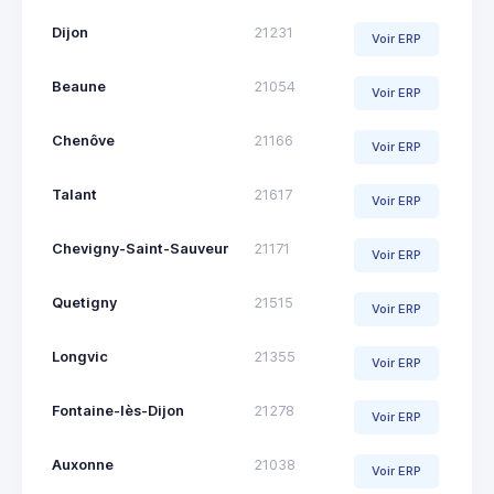
Dijon
21231
Voir ERP
Beaune
21054
Voir ERP
Chenôve
21166
Voir ERP
Talant
21617
Voir ERP
Chevigny-Saint-Sauveur
21171
Voir ERP
Quetigny
21515
Voir ERP
Longvic
21355
Voir ERP
Fontaine-lès-Dijon
21278
Voir ERP
Auxonne
21038
Voir ERP