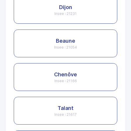
Dijon
Insee : 21231
Beaune
Insee : 21054
Chenôve
Insee : 21166
Talant
Insee : 21617