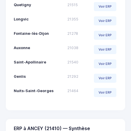
Quetigny
21515
Voir ERP
Longvic
21355
Voir ERP
Fontaine-lès-Dijon
21278
Voir ERP
Auxonne
21038
Voir ERP
Saint-Apollinaire
21540
Voir ERP
Genlis
21292
Voir ERP
Nuits-Saint-Georges
21464
Voir ERP
ERP à ANCEY (21410) — Synthèse