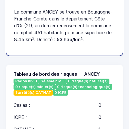
La commune ANCEY se trouve en Bourgogne-
Franche-Comté dans le département Côte-
d'Or (21), au dernier recensement la commune
comptait 451 habitants pour une superficie de
8.45 km². Densité :
53 hab/km²
.
Tableau de bord des risques — ANCEY
Radon niv. 1
Séisme niv. 1
0 risque(s) naturel(s)
0 risque(s) minier(s)
0 risque(s) technologique(s)
1 arrêté(s) CATNAT
0 ICPE
Casias :
0
ICPE :
0