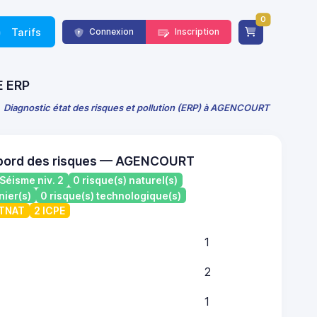
0
Tarifs
Connexion
Inscription
E ERP
Diagnostic état des risques et pollution (ERP) à AGENCOURT
 bord des risques — AGENCOURT
Séisme niv. 2
0 risque(s) naturel(s)
nier(s)
0 risque(s) technologique(s)
ATNAT
2 ICPE
1
2
1