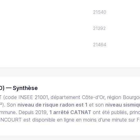
21540
21292
21464
0) — Synthèse
T
(code INSEE 21001, département Côte-d'Or, région Bour
²). Son
niveau de risque radon est 1
et son
niveau sismiq
commune. Depuis 2019,
1 arrêté CATNAT
ont été publiés, prin
COURT est disponible en ligne en moins d'une minute sur 