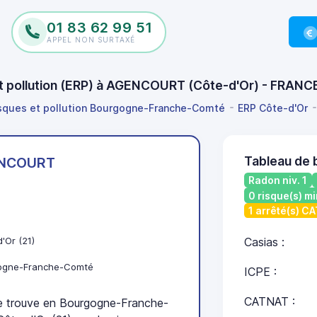
01 83 62 99 51
APPEL NON SURTAXÉ
 et pollution (ERP) à AGENCOURT (Côte-d'Or) - FRANC
isques et pollution Bourgogne-Franche-Comté
ERP Côte-d'Or
Tableau de
NCOURT
Radon niv. 1
0 risque(s) mi
1 arrêté(s) C
'Or (21)
Casias :
ogne-Franche-Comté
ICPE :
CATNAT :
trouve en Bourgogne-Franche-