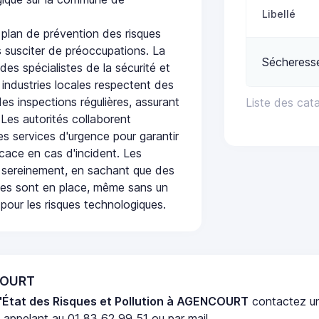
Libellé
lan de prévention des risques
 susciter de préoccupations. La
Sécheress
 des spécialistes de la sécurité et
 industries locales respectent des
es inspections régulières, assurant
Liste des ca
 Les autorités collaborent
s services d'urgence pour garantir
icace en cas d'incident. Les
 sereinement, en sachant que des
ées sont en place, même sans un
pour les risques technologiques.
COURT
'État des Risques et Pollution à AGENCOURT
contactez 
appelant au 01 83 62 99 51 ou par mail.