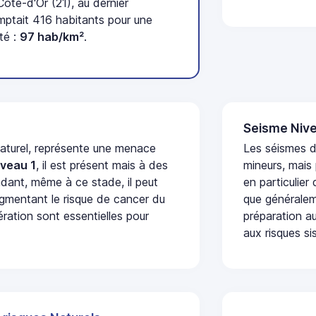
te-d'Or (21), au dernier
tait 416 habitants pour une
té :
97 hab/km²
.
Seisme Nive
naturel, représente une menace
Les séismes 
iveau 1
, il est présent mais à des
mineurs, mais
dant, même à ce stade, il peut
en particulier
augmentant le risque de cancer du
que généraleme
ération sont essentielles pour
préparation au
aux risques si