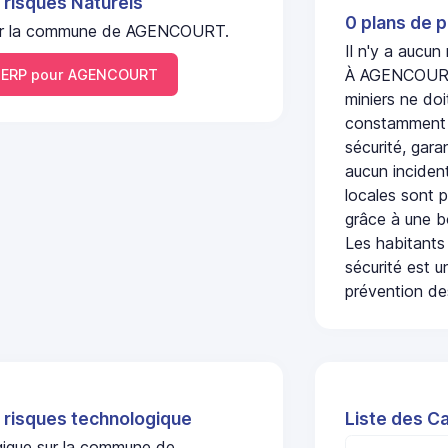
 risques Naturels
0 plans de p
l sur la commune de AGENCOURT.
Il n'y a aucu
À AGENCOURT, 
ERP pour AGENCOURT
miniers ne doi
constamment s
sécurité, gara
aucun incident
locales sont p
grâce à une b
Les habitants
sécurité est u
prévention des
 risques technologique
Liste des C
ogique sur la commune de