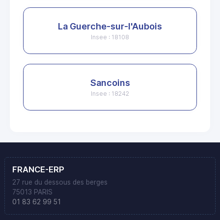
La Guerche-sur-l'Aubois
Insee : 18108
Sancoins
Insee : 18242
FRANCE-ERP
27 rue du dessous des berges
75013 PARIS
01 83 62 99 51