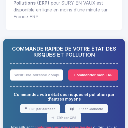
Pollutions (ERP)
pour SURY EN VAUX est
disponible en ligne en moins d'une minute sur
France ERP.
COMMANDE RAPIDE DE VOTRE ÉTAT DES
RISQUES ET POLLUTION
Commander mon ERP
Commandez votre état des risques et pollution par
d'autres moyens
ERP par adresse
ERP par Cadastre
ERP par GPS
Nos ERP sont
conformes aux exigences légales
du 1er Janvier