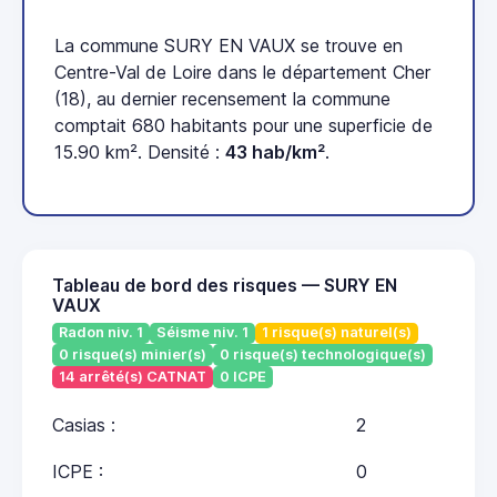
La commune SURY EN VAUX se trouve en
Centre-Val de Loire dans le département Cher
(18), au dernier recensement la commune
comptait 680 habitants pour une superficie de
15.90 km². Densité :
43 hab/km²
.
Tableau de bord des risques — SURY EN
VAUX
Radon niv. 1
Séisme niv. 1
1 risque(s) naturel(s)
0 risque(s) minier(s)
0 risque(s) technologique(s)
14 arrêté(s) CATNAT
0 ICPE
Casias :
2
ICPE :
0