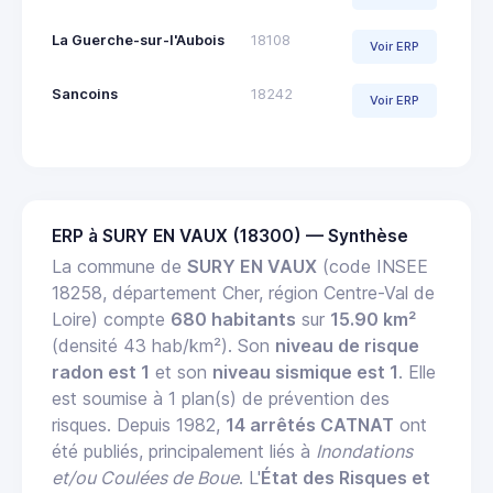
La Guerche-sur-l'Aubois
18108
Voir ERP
Sancoins
18242
Voir ERP
ERP à SURY EN VAUX (18300) — Synthèse
La commune de
SURY EN VAUX
(code INSEE
18258, département Cher, région Centre-Val de
Loire) compte
680 habitants
sur
15.90 km²
(densité 43 hab/km²). Son
niveau de risque
radon est 1
et son
niveau sismique est 1
. Elle
est soumise à 1 plan(s) de prévention des
risques. Depuis 1982,
14 arrêtés CATNAT
ont
été publiés, principalement liés à
Inondations
et/ou Coulées de Boue
. L'
État des Risques et