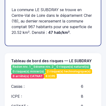
La commune LE SUBDRAY se trouve en
Centre-Val de Loire dans le département Cher
(18), au dernier recensement la commune
comptait 967 habitants pour une superficie de
20.52 km². Densité :
47 hab/km²
.
Tableau de bord des risques — LE SUBDRAY
Radon niv. 1
Séisme niv. 2
0 risque(s) naturel(s)
0 risque(s) minier(s)
2 risque(s) technologique(s)
8 arrêté(s) CATNAT
8 ICPE
Casias :
6
ICPE :
8