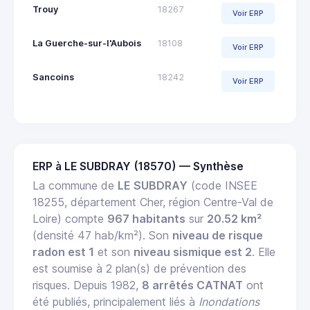
Trouy
18267
Voir ERP
La Guerche-sur-l'Aubois
18108
Voir ERP
Sancoins
18242
Voir ERP
ERP à LE SUBDRAY (18570) — Synthèse
La commune de
LE SUBDRAY
(code INSEE
18255, département Cher, région Centre-Val de
Loire) compte
967 habitants
sur
20.52 km²
(densité 47 hab/km²). Son
niveau de risque
radon est 1
et son
niveau sismique est 2
. Elle
est soumise à 2 plan(s) de prévention des
risques. Depuis 1982,
8 arrêtés CATNAT
ont
été publiés, principalement liés à
Inondations