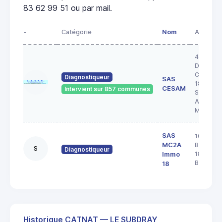
83 62 99 51 ou par mail.
-
Catégorie
Nom
Adresse
43 RUE 
DOCTEU
COULON
Diagnostiqueur
SAS
18200
CESAM
Intervient sur 857 communes
SAINT
AMAND
MONTR
SAS
103 rue
MC2A
Barbès
S
Diagnostiqueur
18000
Immo
BOURGE
18
Historique CATNAT — LE SUBDRAY