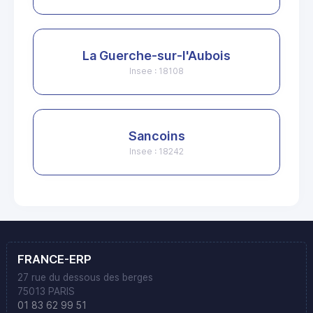
La Guerche-sur-l'Aubois
Insee : 18108
Sancoins
Insee : 18242
FRANCE-ERP
27 rue du dessous des berges
75013 PARIS
01 83 62 99 51