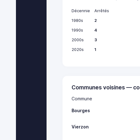
Décennie
Arrêtés
1980s
2
1990s
4
2000s
3
2020s
1
Communes voisines — co
Commune
Bourges
Vierzon