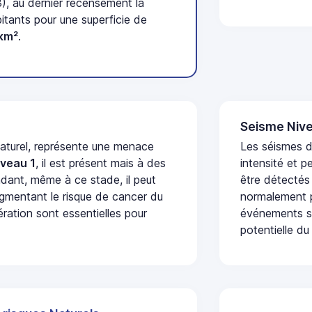
), au dernier recensement la
tants pour une superficie de
km²
.
Seisme Nive
naturel, représente une menace
Les séismes d
iveau 1
, il est présent mais à des
intensité et p
dant, même à ce stade, il peut
être détectés
augmentant le risque de cancer du
normalement p
ération sont essentielles pour
événements se
potentielle du