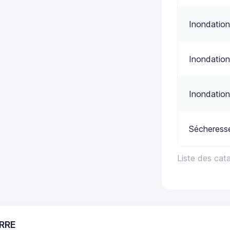
Inondation
Inondation
Inondation
Sécheress
Liste des cat
ERRE