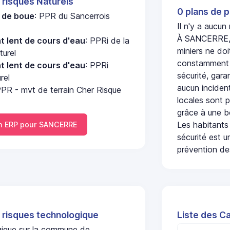
 risques Naturels
0 plans de p
e de boue
: PPR du Sancerrois
Il n'y a aucu
À SANCERRE, l
 lent de cours d'eau
: PPRi de la
miniers ne doi
turel
constamment s
 lent de cours d'eau
: PPRi
sécurité, gara
rel
aucun incident
PPR - mvt de terrain Cher Risque
locales sont p
grâce à une b
Les habitants
 ERP pour SANCERRE
sécurité est u
prévention des
 risques technologique
Liste des C
ogique sur la commune de