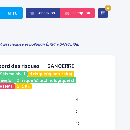
0
Tarifs
Connexion
Inscription
at des risques et pollution (ERP) à SANCERRE
 bord des risques — SANCERRE
Séisme niv. 1
4 risque(s) naturel(s)
nier(s)
0 risque(s) technologique(s)
 CATNAT
5 ICPE
4
5
10