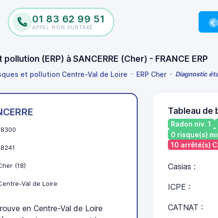
01 83 62 99 51
APPEL NON SURTAXÉ
et pollution (ERP) à SANCERRE (Cher) - FRANCE ERP
sques et pollution Centre-Val de Loire
ERP Cher
Diagnostic ét
Tableau de
NCERRE
Radon niv. 1
18300
0 risque(s) mi
10 arrêté(s)
18241
Cher (18)
Casias :
Centre-Val de Loire
ICPE :
CATNAT :
uve en Centre-Val de Loire