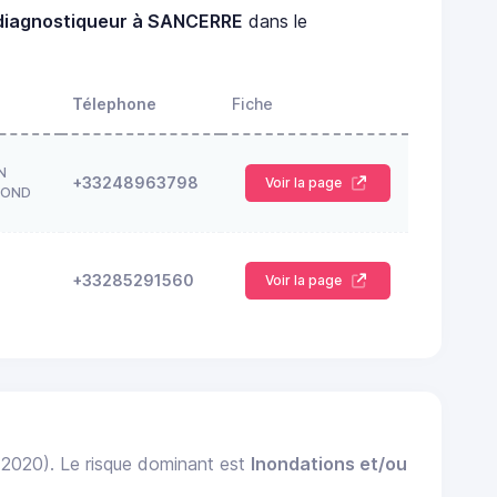
diagnostiqueur à SANCERRE
dans le
Télephone
Fiche
N
+33248963798
Voir la page
ROND
+33285291560
Voir la page
: 2020). Le risque dominant est
Inondations et/ou