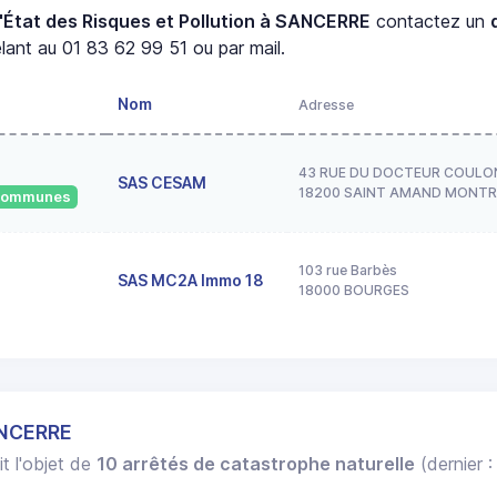
'État des Risques et Pollution à SANCERRE
contactez un
ant au 01 83 62 99 51 ou par mail.
Nom
Adresse
43 RUE DU DOCTEUR COULO
SAS CESAM
18200 SAINT AMAND MONT
 communes
103 rue Barbès
SAS MC2A Immo 18
18000 BOURGES
ANCERRE
it l'objet de
10 arrêtés de catastrophe naturelle
(dernier 
.