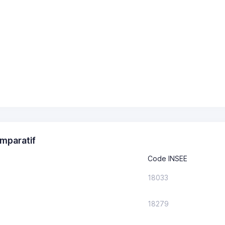
mparatif
Code INSEE
18033
18279